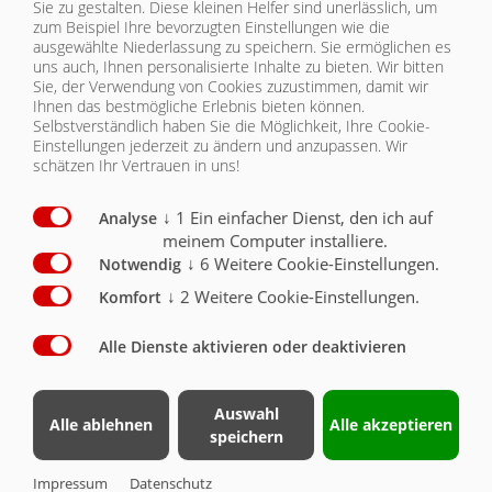
ZURÜCK
Sie zu gestalten. Diese kleinen Helfer sind unerlässlich, um
zum Beispiel Ihre bevorzugten Einstellungen wie die
ausgewählte Niederlassung zu speichern. Sie ermöglichen es
KONTAKT
uns auch, Ihnen personalisierte Inhalte zu bieten.
Wir bitten
Sie, der Verwendung von Cookies zuzustimmen, damit wir
Ihnen das bestmögliche Erlebnis bieten können.
Selbstverständlich haben Sie die Möglichkeit, Ihre Cookie-
ASS 2108 GREENTEC
Einstellungen jederzeit zu ändern und anzupassen. Wir
schätzen Ihr Vertrauen in uns!
SERIENAUSSTATTUNG
ABSCHIEBE-SATTELAUFLIEGER ASS
↓
1
Ein einfacher Dienst, den ich auf
Analyse
SERIENAUSSTATTUNG
2108 GREENTEC
meinem Computer installiere.
↓
6
Weitere Cookie-Einstellungen.
Notwendig
CHASSIS
↓
2
Weitere Cookie-Einstellungen.
Komfort
BEREIFUNG
Alle Dienste aktivieren oder deaktivieren
AUFBAU
Auswahl
Alle ablehnen
Alle akzeptieren
speichern
SICHERHEIT
Impressum
Datenschutz