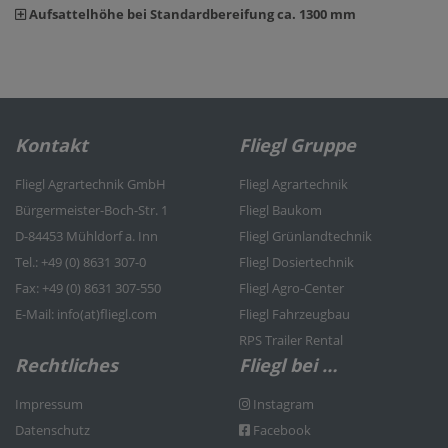
Aufsattelhöhe bei Standardbereifung ca. 1300 mm
Kontakt
Fliegl Gruppe
Fliegl Agrartechnik GmbH
Fliegl Agrartechnik
Bürgermeister-Boch-Str. 1
Fliegl Baukom
D-84453 Mühldorf a. Inn
Fliegl Grünlandtechnik
Tel.: +49 (0) 8631 307-0
Fliegl Dosiertechnik
Fax: +49 (0) 8631 307-550
Fliegl Agro-Center
E-Mail: info(at)fliegl.com
Fliegl Fahrzeugbau
RPS Trailer Rental
Rechtliches
Fliegl bei …
Impressum
Instagram
Datenschutz
Facebook