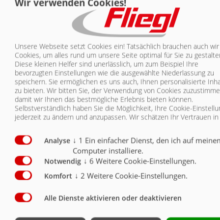
Wir verwenden Cookies!
DOLLY EINACHS
Die Einachs-Variante besitzt eine Aufsattellast von 10.500 kg. In Serie
Unsere Webseite setzt Cookies ein! Tatsächlich brauchen auch wir
ist ein hydraulischer Stützfuß sowie eine mechanisch verstellbare
Cookies, um alles rund um unsere Seite optimal für Sie zu gestalte
Sattelkupplung integriert. Auf Wunsch kann die Achse mit
Diese kleinen Helfer sind unerlässlich, um zum Beispiel Ihre
Parabelfederung oder Luftfederung ausgestattet werden. Auch
bevorzugten Einstellungen wie die ausgewählte Niederlassung zu
mehrere Bereifungsmöglichkeiten stehen zur Auswahl. Mit
speichern. Sie ermöglichen es uns auch, Ihnen personalisierte Inha
Standardbereifung kommt die kleine Version der Dolly-Achse auf eine
zu bieten.
Wir bitten Sie, der Verwendung von Cookies zuzustimme
Aufsattelhöhe von 1300 mm.
damit wir Ihnen das bestmögliche Erlebnis bieten können.
Selbstverständlich haben Sie die Möglichkeit, Ihre Cookie-Einstell
Aufsattellast 10.500 kg
jederzeit zu ändern und anzupassen. Wir schätzen Ihr Vertrauen in
Aufsattelhöhe bei Standardbereifung ca. 1300 mm
↓
1
Ein einfacher Dienst, den ich auf meine
Analyse
Computer installiere.
↓
6
Weitere Cookie-Einstellungen.
Notwendig
↓
2
Weitere Cookie-Einstellungen.
Komfort
Produkt-
Alle Dienste aktivieren oder deaktivieren
konfigurator