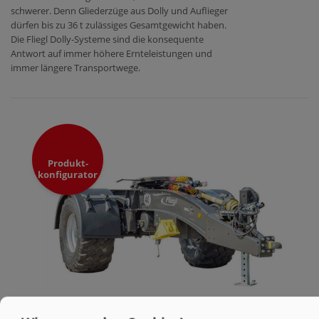
schwerer. Denn Gliederzüge aus Dolly und Auflieger
dürfen bis zu 36 t zulässiges Gesamtgewicht haben.
Die Fliegl Dolly-Systeme sind die konsequente
Antwort auf immer höhere Ernteleistungen und
immer längere Transportwege.
Produkt-
konfigurator