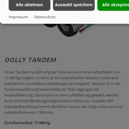
Alle ablehnen
Auswahl speichern
Alle akzeptie
Impressum
Datenschutz
DOLLY TANDEM
In der Tandem Ausführung der Dolly-Achse ist eine Aufsattellast von
17.000 kg möglich. In Serie ist ein hydraulischer Stützfuß sowie eine
mechanisch verstellbare Sattelkupplung integriert. Verbaut ist in der
Tandemausführung serienmäßig ein Titan-Aggregat mit
Parabelfederung. Optional kann eine Luftfederung gewählt werden.
Auch mehrere Bereifungsmöglichkeiten stehen zur Auswahl. Mit
Standardbereifung kommt die kleine Version der Dolly-Achse auf eine
Aufsattelhöhe von 1300 mm.
Aufsattellast 17.000 kg