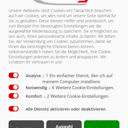
in technischeren
Arbeiten mit nach
Bereichen wie Hydraulik
Unsere Webseite setzt Cookies ein! Tatsächlich brauchen
Hause nehmen.
und Pneumatik oder
auch wir Cookies, um alles rund um unsere Seite optimal für
Dabei sind die
Oberflächenbehandlung
Sie zu gestalten. Diese kleinen Helfer sind unerlässlich, um
Projekte, wie z.B.
und Korrosionsschutz
zum Beispiel Ihre bevorzugten Einstellungen wie die
ein Kohlegrill,
sowie in allgemeinen
ausgewählte Niederlassung zu speichern. Sie ermöglichen es
hochwertig und
Bereichen wie
uns auch, Ihnen personalisierte Inhalte zu bieten.
Wir bitten
ausschließlich für
Sie, der Verwendung von Cookies zuzustimmen, damit wir
Arbeitsschutz und
den tatsächlichen
Ihnen das bestmögliche Erlebnis bieten können.
Arbeitssicherheit oder
Gebrauch
Selbstverständlich haben Sie die Möglichkeit, Ihre Cookie-
Kraft, Drehmoment und
Einstellungen jederzeit zu ändern und anzupassen. Wir
entwickelt und
Statik.
schätzen Ihr Vertrauen in uns!
gefertigt. Jede
Projektarbeit ist
zudem durch
↓
1
Ein einfacher Dienst, den ich auf
Analyse
Name oder
meinem Computer installiere.
Initialen
↓
6
Weitere Cookie-Einstellungen.
Notwendig
personalisiert.
↓
2
Weitere Cookie-Einstellungen.
Komfort
Alle Dienste aktivieren oder deaktivieren
AUF DEM NEUSTEN STAND DER
Auswahl