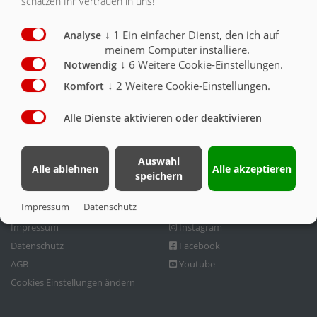
schätzen Ihr Vertrauen in uns!
KONTAKT
↓
1
Ein einfacher Dienst, den ich auf
Analyse
Kontakt
Fliegl Gruppe
meinem Computer installiere.
↓
6
Weitere Cookie-Einstellungen.
Notwendig
Fliegl Agrartechnik GmbH
Fliegl Agrartechnik
↓
2
Weitere Cookie-Einstellungen.
Komfort
Bürgermeister-Boch-Str. 1
Fliegl Baukom
D-84453 Mühldorf a. Inn
Fliegl Grünlandtechnik
Alle Dienste aktivieren oder deaktivieren
Tel.: +49 (0) 8631 307-0
Fliegl Dosiertechnik
Fax: +49 (0) 8631 307-550
Fliegl Agro-Center
Auswahl
E-Mail: info(at)fliegl.com
Fliegl Fahrzeugbau
Alle ablehnen
Alle akzeptieren
speichern
RPS Trailer Rental
Rechtliches
Fliegl bei …
Impressum
Datenschutz
Impressum
Instagram
Datenschutz
Facebook
AGB
Youtube
Cookies Einstellungen ändern