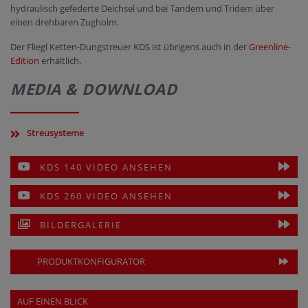
hydraulisch gefederte Deichsel und bei Tandem und Tridem über
einen drehbaren Zugholm.
Der Fliegl Ketten-Dungstreuer KDS ist übrigens auch in der
Greenline-
Edition
erhältlich.
MEDIA & DOWNLOAD
Streusysteme
KDS 140 VIDEO ANSEHEN
KDS 260 VIDEO ANSEHEN
BILDERGALERIE
PRODUKTKONFIGURATOR
AUF EINEN BLICK