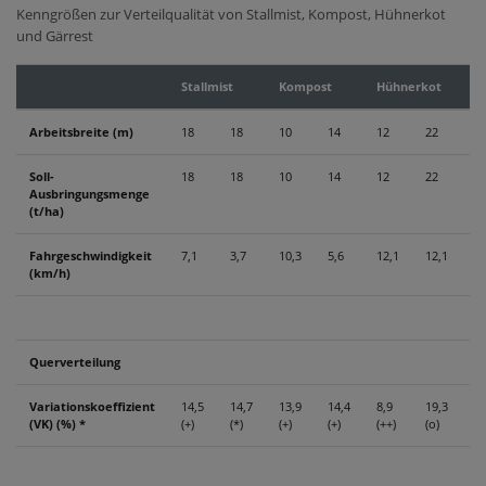
Kenngrößen zur Verteilqualität von Stallmist, Kompost, Hühnerkot
und Gärrest
Stallmist
Kompost
Hühnerkot
G
Arbeitsbreite (m)
18
18
10
14
12
22
1
Soll-
18
18
10
14
12
22
1
Ausbringungsmenge
(t/ha)
Fahrgeschwindigkeit
7,1
3,7
10,3
5,6
12,1
12,1
5,
(km/h)
Querverteilung
Variationskoeffizient
14,5
14,7
13,9
14,4
8,9
19,3
7,
(VK) (%) *
(+)
(*)
(+)
(+)
(++)
(o)
(+