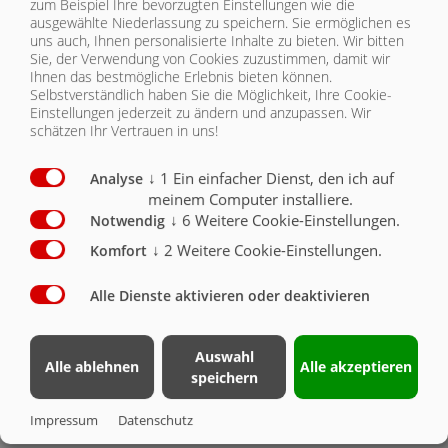
zum Beispiel Ihre bevorzugten Einstellungen wie die
ausgewählte Niederlassung zu speichern. Sie ermöglichen es
Fassungsvolumen von 12 bis 32 m³
uns auch, Ihnen personalisierte Inhalte zu bieten.
Wir bitten
Sie, der Verwendung von Cookies zuzustimmen, damit wir
Ihnen das bestmögliche Erlebnis bieten können.
Als Einachser, Tandem oder Tridem
Selbstverständlich haben Sie die Möglichkeit, Ihre Cookie-
Einstellungen jederzeit zu ändern und anzupassen. Wir
schätzen Ihr Vertrauen in uns!
Verschiedene Fahrwerksoptionen
↓
1
Ein einfacher Dienst, den ich auf
Analyse
Hochwertiges Kettenband für verlässlichen
meinem Computer installiere.
Materialtransport
↓
6
Weitere Cookie-Einstellungen.
Notwendig
Verschiedene
↓
2
Weitere Cookie-Einstellungen.
Komfort
Steuerungsmöglichkeiten
von Einsteiger bis Profi für
Alle Dienste aktivieren oder deaktivieren
optimal dosiertes Streuen
Hydraulische Deichselfederung
Auswahl
Alle ablehnen
Alle akzeptieren
in Serie
speichern
Tellerstreuwerk
Impressum
Datenschutz
varioSPLASH