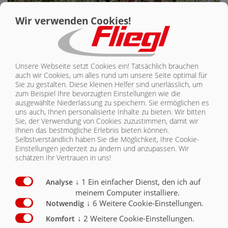
Wir verwenden Cookies!
Unsere Webseite setzt Cookies ein! Tatsächlich brauchen
Unser Leitmotiv "Wir sind Fliegl" soll einen Schwerpunkt setzen, der in
auch wir Cookies, um alles rund um unsere Seite optimal für
der heutigen Zeit wichtiger ist denn je: Der Landwirt. Die Personen, die
Sie zu gestalten. Diese kleinen Helfer sind unerlässlich, um
hinter der landwirtschaftlichen Arbeit stehen und täglich dafür sorgen,
zum Beispiel Ihre bevorzugten Einstellungen wie die
dass wir alle mit Nahrung versorgt werden. Menschen, die mit
ausgewählte Niederlassung zu speichern. Sie ermöglichen es
Begeisterung unsere Maschinen fahren und denen wir mit unseren
uns auch, Ihnen personalisierte Inhalte zu bieten.
Wir bitten
Sie, der Verwendung von Cookies zuzustimmen, damit wir
Fahrzeugen die tägliche Arbeit erleichtern können. Menschen, deren
Ihnen das bestmögliche Erlebnis bieten können.
Herz genauso für die Landwirtschaft schlägt wie unseres. Menschen,
Selbstverständlich haben Sie die Möglichkeit, Ihre Cookie-
denen Familie, Freundschaft, Tradition aber auch der Blick in die
Einstellungen jederzeit zu ändern und anzupassen. Wir
Zukunft am Herzen liegen. Menschen, die genauso am Puls der Zeit
schätzen Ihr Vertrauen in uns!
leben, wie wir. All Dieses möchten wir in unserem Leitmotiv „Wir sind
Fliegl“ miteinander vereinen.
↓
1
Ein einfacher Dienst, den ich auf
Analyse
FAMILIE, FREUNDSCHAFT,
meinem Computer installiere.
↓
6
Weitere Cookie-Einstellungen.
Notwendig
TRADITION
↓
2
Weitere Cookie-Einstellungen.
Komfort