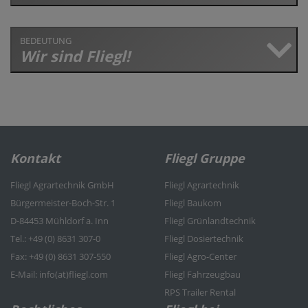
BEDEUTUNG
Wir sind Fliegl!
Kontakt
Fliegl Gruppe
Fliegl Agrartechnik GmbH
Fliegl Agrartechnik
Bürgermeister-Boch-Str. 1
Fliegl Baukom
D-84453 Mühldorf a. Inn
Fliegl Grünlandtechnik
Tel.: +49 (0) 8631 307-0
Fliegl Dosiertechnik
Fax: +49 (0) 8631 307-550
Fliegl Agro-Center
E-Mail: info(at)fliegl.com
Fliegl Fahrzeugbau
RPS Trailer Rental