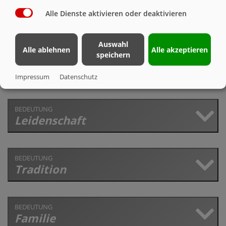
BEDEUTUNG
Alle Dienste aktivieren oder deaktivieren
Jugend
Auswahl
Alle ablehnen
Alle akzeptieren
speichern
BEDEUTUNG
Liebe
Impressum
Datenschutz
BEDEUTUNG
Leidenschaft
BEDEUTUNG
Tradition
BEDEUTUNG
Familie