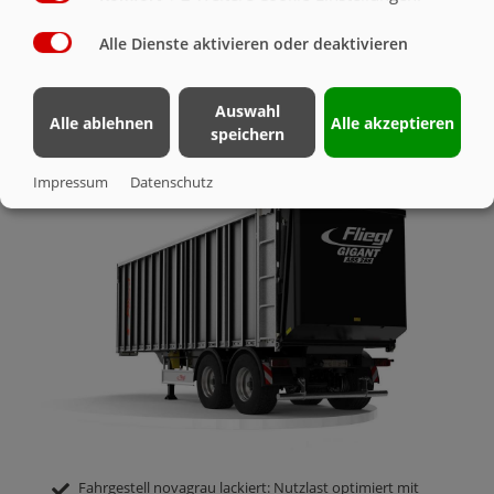
AUFBAU
Alle Dienste aktivieren oder deaktivieren
ABSCHIEBE-SATTELAUFLIEGER ASS
Auswahl
Alle ablehnen
Alle akzeptieren
288
speichern
Impressum
Datenschutz
Fahrgestell novagrau lackiert: Nutzlast optimiert mit