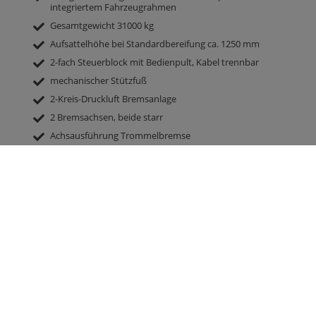
integriertem Fahrzeugrahmen
Gesamtgewicht 31000 kg
Aufsattelhöhe bei Standardbereifung ca. 1250 mm
2-fach Steuerblock mit Bedienpult, Kabel trennbar
mechanischer Stützfuß
2-Kreis-Druckluft Bremsanlage
2 Bremsachsen, beide starr
Achsausführung Trommelbremse
Stahlfelgen
Bereifung 385/65 R 22.5 Neu
100 km/h Ausführung mit EBS Moduleinheit Haldex und COC
Papieren
Luftfederung
Brücke 8800 mm x 2380 mm
Seitenwände und Rückwand 2000 mm hoch
hydraulische Großraumrückwand 500 mm
hydraulischer Schiebeboden mit umlaufenden
Polyurethanleisten, beste Abdichtung, Schlauchführung