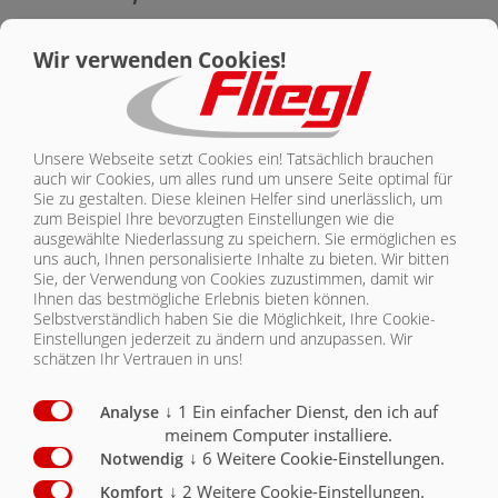
KONTAKT
Ausstattung Aufbau
Serie
Optional
Wir verwenden Cookies!
Brücke 8800 mm x 2380 mm (Gesamtlänge mit 500
mm Rückwand)
X
Unsere Webseite setzt Cookies ein! Tatsächlich brauchen
Seitenwände und Rückwand 2000 mm hoch
X
auch wir Cookies, um alles rund um unsere Seite optimal für
Sie zu gestalten. Diese kleinen Helfer sind unerlässlich, um
Seitenwände und Rückwand 2300 mm hoch
O
zum Beispiel Ihre bevorzugten Einstellungen wie die
ausgewählte Niederlassung zu speichern. Sie ermöglichen es
hydraulische Großraumrückwand 500 mm
X
uns auch, Ihnen personalisierte Inhalte zu bieten.
Wir bitten
Sie, der Verwendung von Cookies zuzustimmen, damit wir
hydraulischer Schiebeboden mit umlaufenden
Ihnen das bestmögliche Erlebnis bieten können.
Polyurethanleisten, beste Abdichtung,
Selbstverständlich haben Sie die Möglichkeit, Ihre Cookie-
Schlauchführung (ASS)
X
Einstellungen jederzeit zu ändern und anzupassen. Wir
schätzen Ihr Vertrauen in uns!
Seitenwände außen lackiert
O
↓
1
Ein einfacher Dienst, den ich auf
Analyse
meinem Computer installiere.
↓
6
Weitere Cookie-Einstellungen.
Notwendig
↓
2
Weitere Cookie-Einstellungen.
Komfort