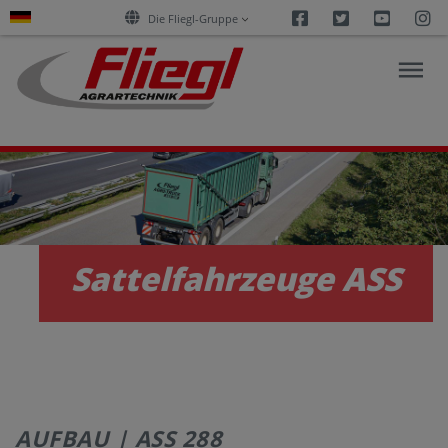
Facebook
Twitter
Youtu
I
Die Fliegl-Gruppe
AKTUELLES
PRODUKTE
Sattelfahrzeuge ASS
SERVICES
KARRIERE
AUFBAU | ASS 288
UNTERNEHMEN