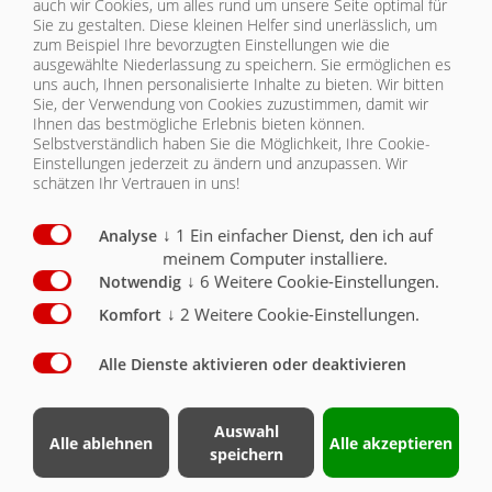
auch wir Cookies, um alles rund um unsere Seite optimal für
Sie zu gestalten. Diese kleinen Helfer sind unerlässlich, um
Mechanische Seitenwandabklappung
O
zum Beispiel Ihre bevorzugten Einstellungen wie die
ausgewählte Niederlassung zu speichern. Sie ermöglichen es
Steigleiter ausziehbar (D)
O
uns auch, Ihnen personalisierte Inhalte zu bieten.
Wir bitten
Sie, der Verwendung von Cookies zuzustimmen, damit wir
Rückwand und Seitenwände 1500 mm hoch, ohne
Ihnen das bestmögliche Erlebnis bieten können.
Frontwanderhöhung
X
Selbstverständlich haben Sie die Möglichkeit, Ihre Cookie-
Einstellungen jederzeit zu ändern und anzupassen. Wir
Rückwand und Seitenwände 2000 mm hoch mit
schätzen Ihr Vertrauen in uns!
Frontwanderhöhung
O
↓
1
Ein einfacher Dienst, den ich auf
Analyse
Seitenwände aussen lackiert
O
meinem Computer installiere.
↓
6
Weitere Cookie-Einstellungen.
Notwendig
Schlauchhalterung an Stirnseite
O
↓
2
Weitere Cookie-Einstellungen.
Komfort
Frontwanderhöhung mechanisch verstellbar
O
Alle Dienste aktivieren oder deaktivieren
Frontwanderhöhung stufenlos hydraulisch
verstellbar
O
Auswahl
Pressdruckregelung
O
Alle ablehnen
Alle akzeptieren
speichern
Hydraulischer Schiebeboden mit umlaufenden