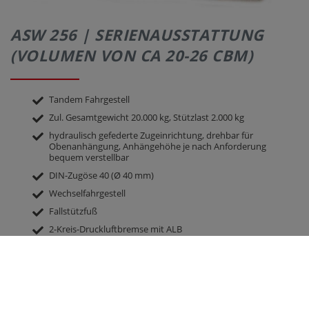
ASW 256 | SERIENAUSSTATTUNG
(VOLUMEN VON CA 20-26 CBM)
Tandem Fahrgestell
Zul. Gesamtgewicht 20.000 kg, Stützlast 2.000 kg
hydraulisch gefederte Zugeinrichtung, drehbar für
Obenanhängung, Anhängehöhe je nach Anforderung
bequem verstellbar
DIN-Zugöse 40 (Ø 40 mm)
Wechselfahrgestell
Fallstützfuß
2-Kreis-Druckluftbremse mit ALB
Achsaggregat mechanisch verschiebbar
2 Bremsachsen, beide starr
Achsausführung 410 x 120 Bremstrommel BPW
Bereifung 385/65 R 22.5 RE