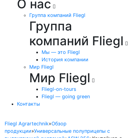
О нас
Группа компаний Fliegl
Группа
компаний Fliegl
Мы — это Fliegl
История компании
Мир Fliegl
Мир Fliegl
Полуприцеп со сдвижным полом
Fliegl-on-tours
ASW
Fliegl — going green
Контакты
Fliegl Agrartechnik
»
Обзор
продукции
»
Универсальные полуприцепы с