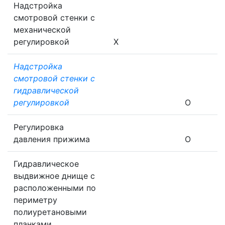
Надстройка
смотровой стенки с
механической
регулировкой
X
Надстройка
смотровой стенки с
гидравлической
регулировкой
O
Регулировка
давления прижима
O
Гидравлическое
выдвижное днище с
расположенными по
периметру
полиуретановыми
планками,