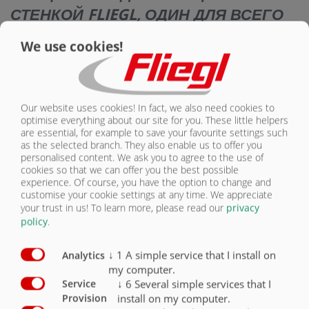
СТЕНКОЙ FLIEGL, ОДИН ДЛЯ ВСЕГО
— ОРИГИНАЛ!
We use cookies!
Выдвигающая система Fliegl объединяет и оптимизирует
преимущества всех известных систем транспортировки.
Прицеп с выдвигающей стенкой Gigant в исполнении Fox также
Our website uses cookies! In fact, we also need cookies to
является настоящим мастером на все руки. Благодаря проверенной
optimise everything about our site for you. These little helpers
технике с выдвигающей стенкой он заново впечатляет при каждом
are essential, for example to save your favourite settings such
использовании. Интересной прежде всего является богатая
as the selected branch. They also enable us to offer you
серийная комплектация за привлекательную цену. Он поставляется
personalised content. We ask you to agree to the use of
с большим количеством базового оборудования и принадлежностей.
cookies so that we can offer you the best possible
Это транспортное средство объединяет в себе преимущества
experience. Of course, you have the option to change and
проверенной техники с выдвигающей стенкой Fliegl и оптимальной
customise your cookie settings at any time. We appreciate
комплектации.
your trust in us!
To learn more, please read our
privacy
policy
.
↓
1
A simple service that I install on
Analytics
my computer.
ПОЖАЛУЙСТА, ВЫБЕРИТЕ
↓
6
Several simple services that I
Service
install on my computer.
Provision
ЖЕЛАЕМЫЙ ПРОДУКТ: