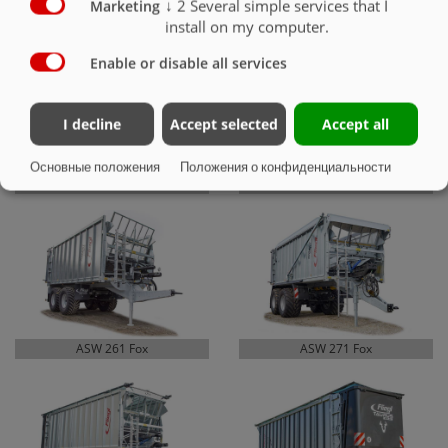
↓
2
Several simple services that I
Marketing
install on my computer.
Enable or disable all services
I decline
Accept selected
Accept all
Основные положения
Положения о конфиденциальности
ASW 160 Fox
ASW 256 Fox
ASW 261 Fox
ASW 271 Fox