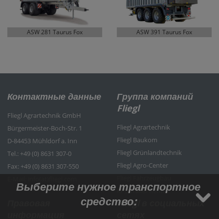
ASW 281 Taurus Fox
ASW 391 Taurus Fox
Контактные данные
Группа компаний
Fliegl
Fliegl Agrartechnik GmbH
Fliegl Agrartechnik
Bürgermeister-Boch-Str. 1
Fliegl Baukom
D-84453 Mühldorf a. Inn
Fliegl Grünlandtechnik
Tel.: +49 (0) 8631 307-0
Fliegl Agro-Center
Fax: +49 (0) 8631 307-550
Fliegl Fahrzeugbau
E-Mail: info(at)fliegl.com
Выберите нужное транспортное
RPS Trailer Rental
средство:
Правовая
Fliegl в социальных
информация
сетях