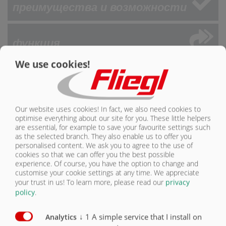
преимущества и возможности
функция
We use cookies!
Технические особенности
Our website uses cookies! In fact, we also need cookies to
optimise everything about our site for you. These little helpers
are essential, for example to save your favourite settings such
as the selected branch. They also enable us to offer you
Produkt-
personalised content. We ask you to agree to the use of
konfigurator
cookies so that we can offer you the best possible
experience. Of course, you have the option to change and
customise your cookie settings at any time. We appreciate
your trust in us!
To learn more, please read our
privacy
policy
.
↓
1
A simple service that I install on
Analytics