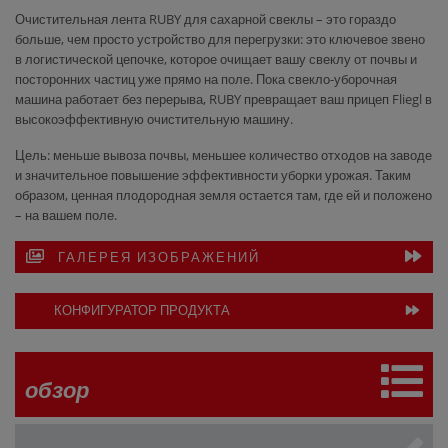
Очистительная лента RUBY для сахарной свеклы – это гораздо
больше, чем просто устройство для перегрузки: это ключевое звено
в логистической цепочке, которое очищает вашу свеклу от почвы и
посторонних частиц уже прямо на поле. Пока свекло-уборочная
машина работает без перерыва, RUBY превращает ваш прицеп Fliegl в
высокоэффективную очистительную машину.
Цель: меньше вывоза почвы, меньшее количество отходов на заводе
и значительное повышение эффективности уборки урожая. Таким
образом, ценная плодородная земля остается там, где ей и положено
– на вашем поле.
ГАЛЕРЕЯ ИЗОБРАЖЕНИЙ
КОНФИГУРАТОР ПРОДУКТА
обзор