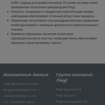
RUBY создана для профессионалов. В основе системы лежит
проверенная технология саморазгрузки Fliegl.
Контроль: входящая в стандартную комплектацию камера
наблюдения обеспечивает отличный обзор точки передачи.
Управление: интуитивное электрогидравлическое управление
всеми функциями с помощью центрального переключающего
клапана.
Бережное обращение: несмотря на высокую
производительность очистки, геометрия ленты обеспечивает
бережную транспортировку свеклы.
Контактные данные
Группа компаний
Fliegl
Fliegl Agrartechnik GmbH
Fliegl Agrartechnik
Bürgermeister-Boch-Str. 1
Fliegl Baukom
D-84453 Mühldorf a. Inn
Fliegl Grünlandtechnik
Tel.: +49 (0) 8631 307-0