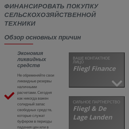
ФИНАНСИРОВАТЬ ПОКУПКУ
КОНТАКТЫ
СЕЛЬСКОХОЗЯЙСТВЕННОЙ
ТЕХНИКИ
Обзор основных причин
Экономия
ВАШЕ КОНТАКТНОЕ
ликвидных
ЛИЦО
средств
Fliegl Finance
Не обременяйте свои
ликвидные резервы
наличными
расчетами. Сегодня
как никогда важен
СИЛЬНОЕ ПАРТНЕРСТВО
солидный запас
Fliegl & De
свободных средств,
Lage Landen
которые служат
буфером в периоды
падения цен или в