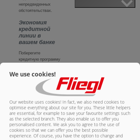
непредвиденных
обстоятельствах.
Экономия
кредитной
линии в
вашем банке
Поберегите
кредитную программу
своего банка для
инвестиций в
We use cookies!
недвижимость и
средства
производства. В
качестве обеспечения
Our website uses cookies! In fact, we also need cookies to
наших финансовых
optimise everything about our site for you. These little helpers
решений мы теперь
are essential, for example to save your favourite settings such
используем
as the selected branch. They also enable us to offer you
финансируемые
personalised content. We ask you to agree to the use of
машины.
cookies so that we can offer you the best possible
experience. Of course, you have the option to change and
Выгодные и