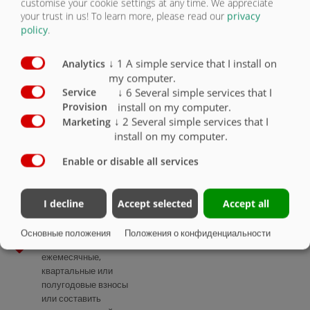
customise your cookie settings at any time. We appreciate
неизменные
your trust in us!
To learn more, please read our
privacy
условия
policy
.
Взносы являются
↓
1
A simple service that I install on
Analytics
фиксированными на
my computer.
весь срок действия
↓
6
Several simple services that I
Service
кредита. Это дает
install on my computer.
Provision
уверенность при
↓
2
Several simple services that I
Marketing
планировании.
install on my computer.
Сезонные
графики
Enable or disable all services
платежей
Платите взносы по
I decline
Accept selected
Accept all
мере поступления
средств. Можно
Основные положения
Положения о конфиденциальности
выбрать линейные
ежемесячные,
квартальные или
полугодовые взносы
или составить