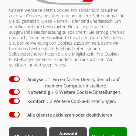
Unsere Webseite setzt Cookies ein! Tatsächlich brauchen
PLZ / Ort
auch wir Cookies, um alles rund um unsere Seite optimal für
Sie zu gestalten. Diese kleinen Helfer sind unerlässlich, um
zum Beispiel Ihre bevorzugten Einstellungen wie die
ausgewählte Niederlassung zu speichern. Sie ermöglichen es
uns auch, Ihnen personalisierte Inhalte zu bieten.
Wir bitten
Telefon
Sie, der Verwendung von Cookies zuzustimmen, damit wir
Ihnen das bestmögliche Erlebnis bieten können.
Selbstverständlich haben Sie die Möglichkeit, Ihre Cookie-
Einstellungen jederzeit zu ändern und anzupassen. Wir
E-Mailadresse
*
schätzen Ihr Vertrauen in uns!
↓
1
Ein einfacher Dienst, den ich auf
Analyse
meinem Computer installiere.
↓
6
Weitere Cookie-Einstellungen.
Notwendig
Hinweis zum
↓
2
Weitere Cookie-Einstellungen.
Komfort
Datenschutz
Alle Dienste aktivieren oder deaktivieren
Ich bin mir bewusst dass meine
angegebenen
personenbezogenen Daten
Auswahl
gespeichert und verwendet