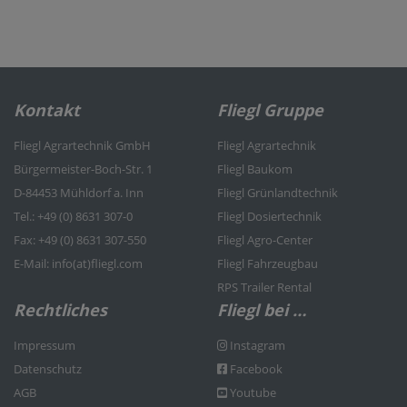
Kontakt
Fliegl Gruppe
Fliegl Agrartechnik GmbH
Fliegl Agrartechnik
Bürgermeister-Boch-Str. 1
Fliegl Baukom
D-84453 Mühldorf a. Inn
Fliegl Grünlandtechnik
Tel.: +49 (0) 8631 307-0
Fliegl Dosiertechnik
Fax: +49 (0) 8631 307-550
Fliegl Agro-Center
E-Mail: info(at)fliegl.com
Fliegl Fahrzeugbau
RPS Trailer Rental
Rechtliches
Fliegl bei …
Impressum
Instagram
Datenschutz
Facebook
AGB
Youtube