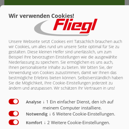
THE STORY
Wir verwenden Cookies!
FLIEGL AGRARTECHNIK GMBH
STELLT DEN FLIEGL
SKATEMASTER 300 VOR
Unsere Webseite setzt Cookies ein! Tatsächlich brauchen auch
wir Cookies, um alles rund um unsere Seite optimal für Sie zu
gestalten. Diese kleinen Helfer sind unerlässlich, um zum
Fliegl Agrartechnik legt nochmal nach und erweitert sein
Beispiel Ihre bevorzugten Einstellungen wie die ausgewählte
Produktprogramm im Bereich des Schleppschuhverteilers
Niederlassung zu speichern. Sie ermöglichen es uns auch,
um den SKATEMASTER 300 mit 30 Metern Arbeitsbreite.
Ihnen personalisierte Inhalte zu bieten.
Wir bitten Sie, der
Dieses Produkt baut auf dem bewährten Prinzip des
Verwendung von Cookies zuzustimmen, damit wir Ihnen das
Schneckenverteilers auf und trumpf mit einigen
bestmögliche Erlebnis bieten können. Selbstverständlich haben
bemerkenswerten Eigenschaften auf.
Sie die Möglichkeit, Ihre Cookie-Einstellungen jederzeit zu
ändern und anzupassen. Wir schätzen Ihr Vertrauen in uns!
Das Herzstück des SKATEMASTER 300 ist seine ausgeklügelte
Konstruktion, die die Kräfte perfekt auf Ausleger und Mittelteil
↓
1
Ein einfacher Dienst, den ich auf
Analyse
verteilt. Mit 6 Schneckenverteilern, 6 Staukästen zur
meinem Computer installiere.
Fremdkörper-Sammlung und 6 Teilbreiten verfügt dieses
↓
6
Weitere Cookie-Einstellungen.
Notwendig
Modell über ein optimales Verteilsystem. Die hervorragende
Bodenanpassung wird durch einen ausgezeichneten
↓
2
Weitere Cookie-Einstellungen.
Komfort
Pendelausgleich erreicht, der eine Schwimmstellung pro