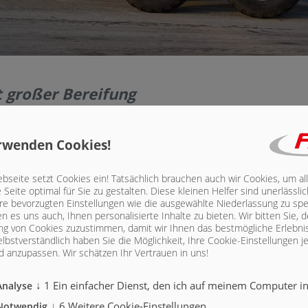
 großer Bereifung
it dem neuen TMK 279 einen Muldenkipper entwickelt, der nicht nur höchste
echt wird, sondern auch mit innovativen Features für eine optimale Nutzung
rwenden Cookies!
icht nur durch sein imposantes Äußeres, sondern auch durch sein zulässig
seite setzt Cookies ein! Tatsächlich brauchen auch wir Cookies, um al
theit ermöglicht den Transport von großen Mengen an Schüttgut und gewäh
Seite optimal für Sie zu gestalten. Diese kleinen Helfer sind unerlässl
 Einsatz auf dem Feld.
hre bevorzugten Einstellungen wie die ausgewählte Niederlassung zu spe
n es uns auch, Ihnen personalisierte Inhalte zu bieten.
Wir bitten Sie, d
. 31 m³ ohne Aufbau und beeindruckenden 40 m³ mit einem 500 mm Aufbau
g von Cookies zuzustimmen, damit wir Ihnen das bestmögliche Erlebni
ität beim Transport von unterschiedlichen Materialien. Die Möglichkeit zu
lbstverständlich haben Sie die Möglichkeit, Ihre Cookie-Einstellungen je
igen Begleiter für die Landwirtschaft.
 anzupassen. Wir schätzen Ihr Vertrauen in uns!
tät bis ins Detail. Der lackierte Profi Rahmen in Serie verleiht nicht nur ei
↓
1
Ein einfacher Dienst, den ich auf meinem Computer ins
Analyse
ne hohe Lebensdauer und Widerstandsfähigkeit gegenüber äußeren Einflüsse
gewährleistet eine optimale Anpassung an unterschiedliche Belastungen, gle
↓
6
Weitere Cookie-Einstellungen.
Notwendig