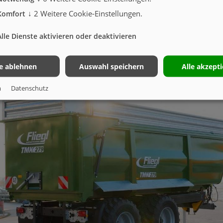
hinen aus und trägt zur Reduzierung von Vibrationen bei.
↓
2
Weitere Cookie-Einstellungen.
Komfort
ahrwerk setzt der TMK 279 auf modernste Technologie, die eine hohe Fahrst
en sicherstellt. Die serienmäßige 710/50 R30,5 Bereifung in Verbindung mi
Alle Dienste aktivieren oder deaktivieren
male Bodenschonung, Traktion und Manövrierfähigkeit auf verschiedenen Un
le ablehnen
Auswahl speichern
Alle akzept
m
Datenschutz