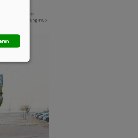
abilität auch unter
t der Achsausführung 410 x
tergründen.
ieren