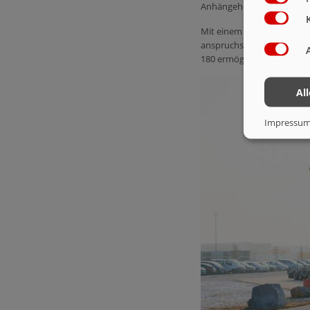
Anhängehöhen bei Zugmasc
Mit einem hydraulischen F
anspruchsvollen Bedingung
180 ermöglicht eine opti
Al
Impressu