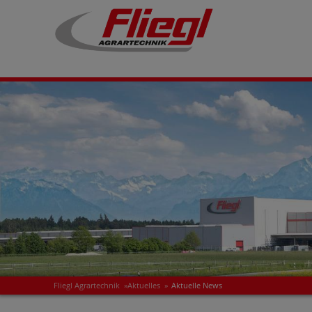
Fliegl Agrartechnik
»
Aktuelles
»
Aktuelle News