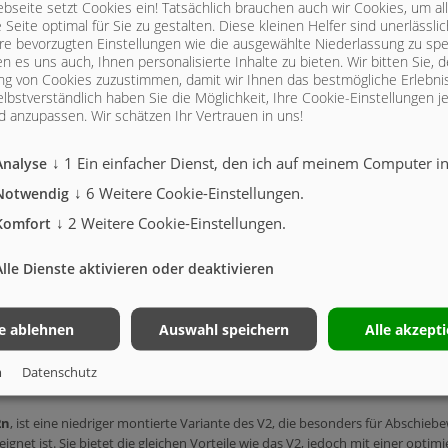
seite setzt Cookies ein! Tatsächlich brauchen auch wir Cookies, um al
Seite optimal für Sie zu gestalten. Diese kleinen Helfer sind unerlässl
REUWERKTYPEN IM ÜBERBLICK
hre bevorzugten Einstellungen wie die ausgewählte Niederlassung zu spe
n es uns auch, Ihnen personalisierte Inhalte zu bieten.
Wir bitten Sie, d
g von Cookies zuzustimmen, damit wir Ihnen das bestmögliche Erlebni
lbstverständlich haben Sie die Möglichkeit, Ihre Cookie-Einstellungen je
 anzupassen. Wir schätzen Ihr Vertrauen in uns!
rk
:
auf eine maximale Streubreite von etwa 22 Metern ausgelegt und bietet eine
↓
1
Ein einfacher Dienst, den ich auf meinem Computer ins
Analyse
ist, Kompost und weiteren organischen Stoffen. Die mechanische Antriebste
↓
6
Weitere Cookie-Einstellungen.
Notwendig
e Fräswalzen sind mit robusten Wurfschaufeln ausgestattet, die auch bei s
↓
2
Weitere Cookie-Einstellungen.
Komfort
Alle Dienste aktivieren oder deaktivieren
sich durch eine größere Wurfweite von bis zu 27 Metern hervor und ist beson
einer automatisierten Vorschubregelung und optionaler Heckklappe bietet s
le ablehnen
Auswahl speichern
Alle akzept
 Diese Streuwerke sind DLG-geprüft und bieten eine exzellente Verteilqualitä
niederschlägt.
m
Datenschutz
2n
, ist eine niedriger montierte Variante des V2, die besonders für Abschieb
et ist. Sie bietet die gleichen Vorteile wie das V2, jedoch mit einer optim