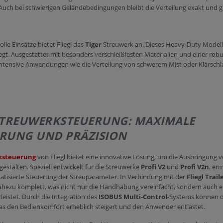
 Auch bei schwierigen Geländebedingungen bleibt die Verteilung exakt und g
le Einsätze bietet Fliegl das
Tiger
Streuwerk an. Dieses Heavy-Duty Modell 
gt. Ausgestattet mit besonders verschleißfesten Materialien und einer robu
r intensive Anwendungen wie die Verteilung von schwerem Mist oder Klärsc
STREUWERKSTEUERUNG: MAXIMALE
RUNG UND PRÄZISION
rksteuerung
von Fliegl bietet eine innovative Lösung, um die Ausbringung
 gestalten. Speziell entwickelt für die Streuwerke
Profi V2
und
Profi V2n
, er
tisierte Steuerung der Streuparameter. In Verbindung mit der
Fliegl Trail
hezu komplett, was nicht nur die Handhabung vereinfacht, sondern auch ei
leistet. Durch die Integration des
ISOBUS Multi-Control
-Systems können d
was den Bedienkomfort erheblich steigert und den Anwender entlastet.