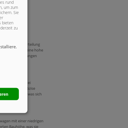
les rund
ich, um zum
ichern. Sie
er
s bieten
derzeit zu
 gleichmäßige Verteilung
talliere.
chnik sorgt für eine hohe
chwierigen Bedingungen
ders effizient bei
ie eine sehr präzise
ieren
t für Stallmist, was sich
ewagen mit einer niedrigen
ierten Bauhöhe, was sie