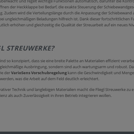
überwacht und regelt wichtige Funktionen automatisch, darunter die Kontro
ffnen der Heckklappe bei Bedarf, die exakte Steuerung der Schiebewandges
ung. Zudem wird die Verteilungslänge durch die Anpassung der Schiebewan
ei ungleichmäßigen Beladungen hilfreich ist. Dank dieser fortschrittlichen
utlich erhöhen und gleichzeitig die Qualität der Streuarbeit auf ein neues Ni
L STREUWERKE?
ind so konzipiert, dass sie eine breite Palette an Materialien effizient verar
d gleichmäßige Ausbringung, sondern sind auch wartungsarm und robust. Dan
ie der
VarioSens Vorschubregelung
kann die Geschwindigkeit und Menge 
werden, was die Arbeit auf dem Feld deutlich erleichtert.
tiver Technik und langlebigen Materialien macht die Fliegl Streuwerke zu e
ienz als auch Zuverlässigkeit in ihren Betrieb integrieren wollen.