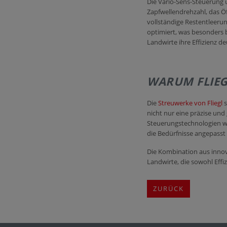
Die Vario-Sens-Steuerung 
Zapfwellendrehzahl, das Ö
vollständige Restentleer
optimiert, was besonders b
Landwirte ihre Effizienz de
WARUM FLIEG
Die
Streuwerke von Fliegl
s
nicht nur eine präzise un
Steuerungstechnologien w
die Bedürfnisse angepasst 
Die Kombination aus innova
Landwirte, die sowohl Effiz
ZURÜCK