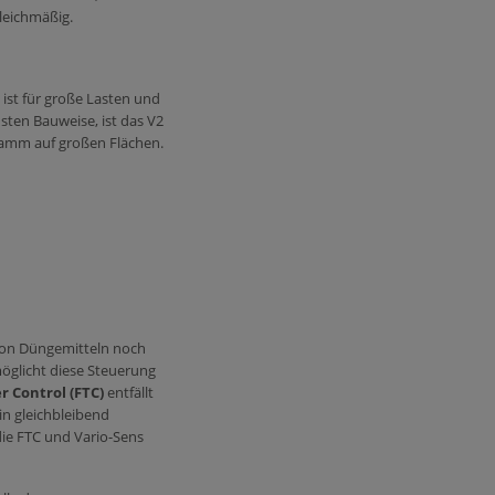
leichmäßig.
ist für große Lasten und
sten Bauweise, ist das V2
hlamm auf großen Flächen.
 von Düngemitteln noch
möglicht diese Steuerung
er Control (FTC)
entfällt
n gleichbleibend
ie FTC und Vario-Sens