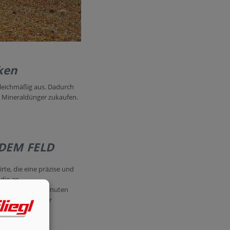
ken
gleichmäßig aus. Dadurch
n Mineraldünger zukaufen.
 DEM FELD
te, die eine präzise und
 die an
rhalb weniger Minuten
en Einsatz teurer