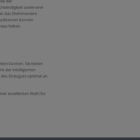
lle der
chwindigkeit sowie eine
d an das Drehmoment
 Funktionen können
veau heben​.
beiten können. Sie bieten
k der intelligenten
des Streuguts optimal an
iner exzellenten Wahl für