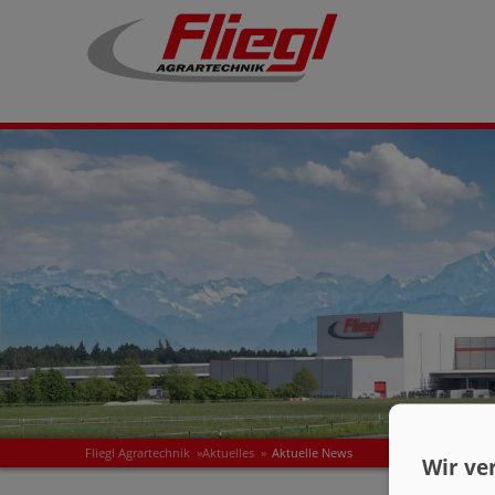
Fliegl Agrartechnik
»
Aktuelles
»
Aktuelle News
Wir ve