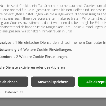
seite setzt Cookies ein! Tatsächlich brauchen auch wir Cookies, um al
Seite optimal für Sie zu gestalten. Diese kleinen Helfer sind unerlässl
hre bevorzugten Einstellungen wie die ausgewählte Niederlassung zu spe
iegl – der digitale und interaktive Show
n es uns auch, Ihnen personalisierte Inhalte zu bieten.
Wir bitten Sie, d
g von Cookies zuzustimmen, damit wir Ihnen das bestmögliche Erlebni
r die Landwirtschaft sind für uns eine Herzensangelegenheit und wesentlich
lbstverständlich haben Sie die Möglichkeit, Ihre Cookie-Einstellungen je
s kleinste Detail durchdacht und darauf ausgelegt mit höchster Effizienz zu 
 anzupassen. Wir schätzen Ihr Vertrauen in uns!
↓
1
Ein einfacher Dienst, den ich auf meinem Computer ins
Analyse
uche nach Möglichkeiten Innovationen aus dem Hause Fliegl und Weiterent
↓
6
Weitere Cookie-Einstellungen.
Notwendig
und anschaulich kommunizieren zu können. Unsere neuentwickelte Onlineplat
↓
2
Weitere Cookie-Einstellungen.
Komfort
Hier zeigen wir unsere neuste Technik, bringen die Vorteile der bestehende
nd Interessierten die Möglichkeit in Ruhe vor dem eigen Bildschirm Inform
Alle Dienste aktivieren oder deaktivieren
le ablehnen
Auswahl speichern
Alle akzept
m
Datenschutz