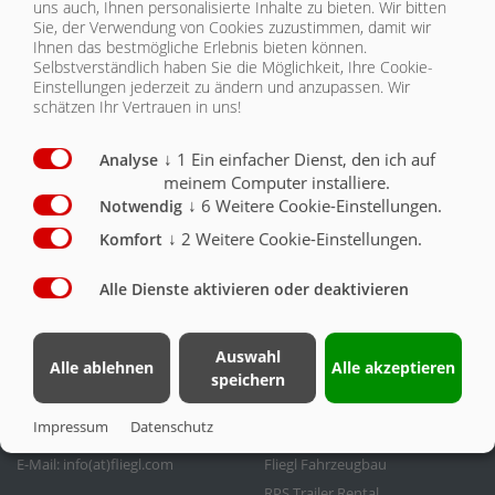
uns auch, Ihnen personalisierte Inhalte zu bieten.
Wir bitten
Sie, der Verwendung von Cookies zuzustimmen, damit wir
Fliegl Skate 120: DLG-ANERKANNT
Ihnen das bestmögliche Erlebnis bieten können.
KONTAKT
Selbstverständlich haben Sie die Möglichkeit, Ihre Cookie-
Die Testergebnisse des Fliegl Skate 120 sind eindeutig:
Einstellungen jederzeit zu ändern und anzupassen. Wir
Güllefahren mit Fliegl: Effizient und erfolgreich!
schätzen Ihr Vertrauen in uns!
ZURÜCK
↓
1
Ein einfacher Dienst, den ich auf
Analyse
meinem Computer installiere.
↓
6
Weitere Cookie-Einstellungen.
Notwendig
↓
2
Weitere Cookie-Einstellungen.
Komfort
Kontakt
Fliegl Gruppe
Alle Dienste aktivieren oder deaktivieren
Fliegl Agrartechnik GmbH
Fliegl Agrartechnik
Bürgermeister-Boch-Str. 1
Fliegl Baukom
Auswahl
Alle ablehnen
Alle akzeptieren
D-84453 Mühldorf a. Inn
Fliegl Grünlandtechnik
speichern
Tel.: +49 (0) 8631 307-0
Fliegl Dosiertechnik
Impressum
Datenschutz
Fax: +49 (0) 8631 307-550
Fliegl Agro-Center
E-Mail: info(at)fliegl.com
Fliegl Fahrzeugbau
RPS Trailer Rental