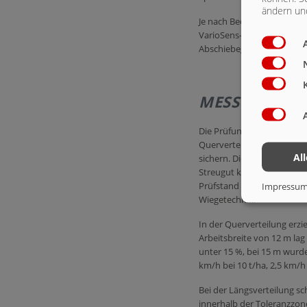
ändern und
Je nach Bedarf kann die S
VarioSens-System erfolge
Abschiebegeschwindigkeit 
MESSVERFAH
Die Prüfung wurde nach de
Querverteilung wurde mitt
Al
sichern. Die Längsverteilu
Streugut kam Rindermist m
Prüfstand der Fliegl Agrar
Impressu
Wiegetechnik.
In der Querverteilung erzi
Arbeitsbreite von 12 m lag
unter 15 %, bei 15 m wurd
km/h bei 10 t/ha, 2,5 km/h
Bei der Längsverteilung s
innerhalb der Toleranzzone