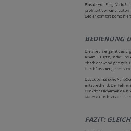
Einsatz von Fliegl VarioSen
profitiert von einer auto
Bedienkomfort kombiniert
BEDIENUNG U
Die Streumenge ist das Er
einem Hauptzylinder und e
Abschiebewand geregelt. Be
Durchflussmenge bei 30 % 
Das automatische VarioSe
entsprechend. Der Fahrer m
Funktionssicherheit deutl
Materialdurchsatz an. Eine 
FAZIT: GLEIC