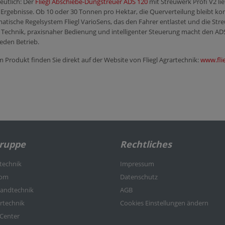
eutlich: Der
Fliegl Abschiebe-Dungstreuer ADS 120
mit Streuwerk Profi V2 lie
ge Ergebnisse. Ob 10 oder 30 Tonnen pro Hektar, die Querverteilung bleibt k
tische Regelsystem Fliegl VarioSens, das den Fahrer entlastet und die Streu
Technik, praxisnaher Bedienung und intelligenter Steuerung macht den ADS
eden Betrieb.
Produkt finden Sie direkt auf der Website von Fliegl Agrartechnik:
www.flie
Gruppe
Rechtliches
rtechnik
Impressum
kom
Datenschutz
nlandtechnik
AGB
ertechnik
Cookies Einstellungen ändern
-Center