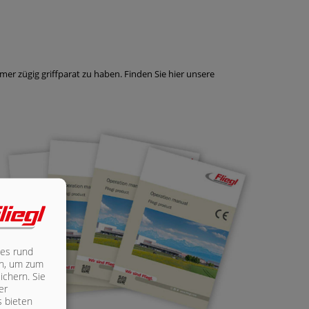
mer zügig griffparat zu haben.
Finden Sie hier unsere
les rund
ich, um zum
ichern. Sie
er
s bieten