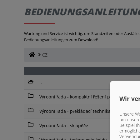
BEDIENUNGSANLEITUN
Wartung und Service ist wichtig, um Standzeiten oder Ausfälle
Bedienungsanleitungen zum Download!
CZ
..
Výrobní řada - kompaktní řešení přepravy
Wir ve
Výrobní řada - překládací technika
Unsere Web
um unsere 
Beispiel I
Výrobní řada - sklápěče
ermögliche
Verwendun
Výrobní řada - technologie kejdy