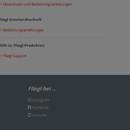
>> Downloads und Bedienungsanleitungen
Fliegl Grünlandtechnik
>> Bedienungsanleitungen
Hilfe zu Fliegl-Produkten
>> Fliegl Support
Fliegl bei …
Instagram
Facebook
Youtube