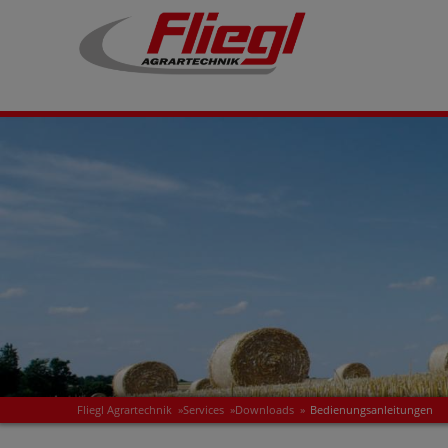
Fliegl Agrartechnik
»
Services
»
Downloads
»
Bedienungsanleitungen