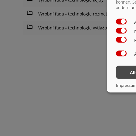
können. Se
ändern und
Výrobní řada - technologie rozmetání
Výrobní řada - technologie vytlačování
Al
Impressu