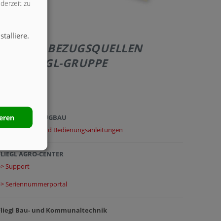
derzeit zu
talliere.
WEITERE BEZUGSQUELLEN
DER FLIEGL-GRUPPE
Anfragen zu:
ieren
FLIEGL FAHRZEUGBAU
>> Downloads und Bedienungsanleitungen
FLIEGL AGRO-CENTER
>> Support
>> Seriennummerportal
Fliegl Bau- und Kommunaltechnik