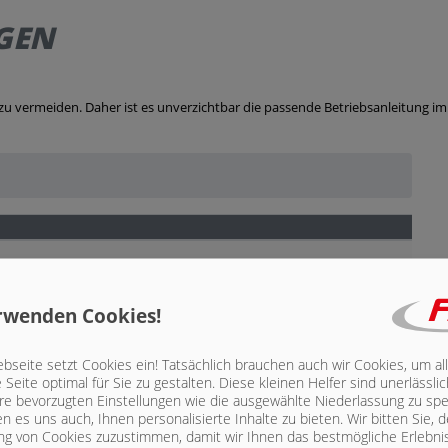
GEN
 zu vermeiden.
Daher ist es unverzichtbar die passende Betriebsanleitung im
rwenden Cookies!
seite setzt Cookies ein! Tatsächlich brauchen auch wir Cookies, um al
Seite optimal für Sie zu gestalten. Diese kleinen Helfer sind unerlässl
hre bevorzugten Einstellungen wie die ausgewählte Niederlassung zu spe
n es uns auch, Ihnen personalisierte Inhalte zu bieten.
Wir bitten Sie, d
g von Cookies zuzustimmen, damit wir Ihnen das bestmögliche Erlebni