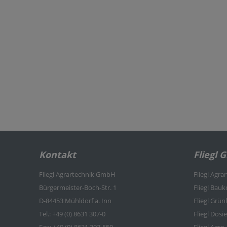
Kontakt
Fliegl 
Fliegl Agrartechnik GmbH
Fliegl Agra
Bürgermeister-Boch-Str. 1
Fliegl Bau
D-84453 Mühldorf a. Inn
Fliegl Grü
Tel.: +49 (0) 8631 307-0
Fliegl Dosi