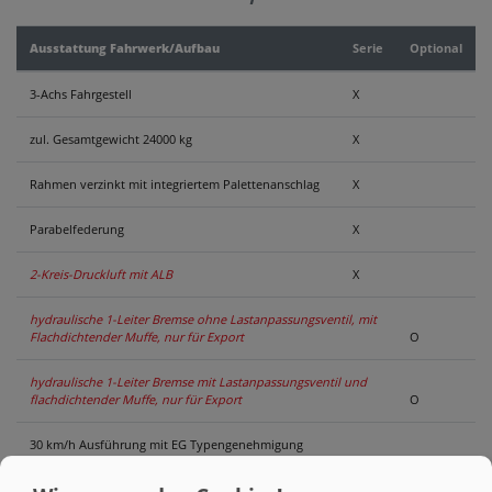
KONTAKT
Ausstattung Fahrwerk/Aufbau
Serie
Optional
3-Achs Fahrgestell
X
zul. Gesamtgewicht 24000 kg
X
Rahmen verzinkt mit integriertem Palettenanschlag
X
Parabelfederung
X
2-Kreis-Druckluft mit ALB
X
hydraulische 1-Leiter Bremse ohne Lastanpassungsventil, mit
Flachdichtender Muffe, nur für Export
O
hydraulische 1-Leiter Bremse mit Lastanpassungsventil und
flachdichtender Muffe, nur für Export
O
30 km/h Ausführung mit EG Typengenehmigung
und COC Papieren
(incl. Kotflügel, Unterfahrschutz und