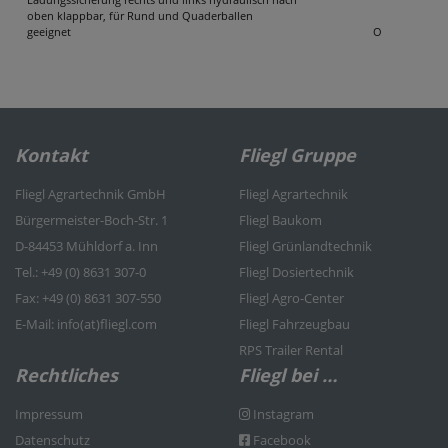
oben klappbar, für Rund und Quaderballen
geeignet
O
Kontakt
Fliegl Gruppe
Fliegl Agrartechnik GmbH
Fliegl Agrartechnik
Bürgermeister-Boch-Str. 1
Fliegl Baukom
D-84453 Mühldorf a. Inn
Fliegl Grünlandtechnik
Tel.: +49 (0) 8631 307-0
Fliegl Dosiertechnik
Fax: +49 (0) 8631 307-550
Fliegl Agro-Center
E-Mail: info(at)fliegl.com
Fliegl Fahrzeugbau
RPS Trailer Rental
Rechtliches
Fliegl bei …
Impressum
Instagram
Datenschutz
Facebook