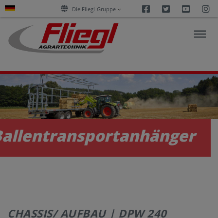
Facebook
Twitter
Youtu
I
Die Fliegl-Gruppe
AKTUELLES
PRODUKTE
Ballentransportanhänger
SERVICES
KARRIERE
CHASSIS/ AUFBAU | DPW 240
UNTERNEHMEN