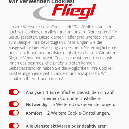
Wir verwenden Cookies!
Seitenmarkierungsleuchten)
X
40 km/h Ausführung mit EG Typengenehmigung
und COC Papieren
(incl. Kotflügel, Unterfahrschutz und
Unsere Webseite setzt Cookies ein! Tatsächlich brauchen
Seitenmarkierungsleuchten)
O
auch wir Cookies, um alles rund um unsere Seite optimal für
Sie zu gestalten. Diese kleinen Helfer sind unerlässlich, um
25 km/h Ausführung für Export
O
zum Beispiel Ihre bevorzugten Einstellungen wie die
ausgewählte Niederlassung zu speichern. Sie ermöglichen es
stabiler Kugeldrehkranz
X
uns auch, Ihnen personalisierte Inhalte zu bieten.
Wir bitten
Sie, der Verwendung von Cookies zuzustimmen, damit wir
Ihnen das bestmögliche Erlebnis bieten können.
Ladungszertifikat nach DIN EN 12640 (für die
Zurlöcher)
O
Selbstverständlich haben Sie die Möglichkeit, Ihre Cookie-
Einstellungen jederzeit zu ändern und anzupassen. Wir
schätzen Ihr Vertrauen in uns!
Ladungszertifikat nach DIN EN 12642-Code XL
O
Zurrösen / 6 Paar im Aussenrahmen versenkt
O
↓
1
Ein einfacher Dienst, den ich auf
Analyse
meinem Computer installiere.
Brücke 8200 mm x 2480 mm
X
↓
6
Weitere Cookie-Einstellungen.
Notwendig
↓
2
Weitere Cookie-Einstellungen.
Komfort
Brücke 9900 mm x 2480 mm
O
Alle Dienste aktivieren oder deaktivieren
Boden aus verzinkten Fliegl Power Grip (FPG)