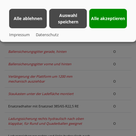
Profilen
X
Boden aus Siebdruckplatten
O
Auswahl
Alle ablehnen
Alle akzeptieren
speichern
Stirnwand 800 mm hoch
O
Impressum
Datenschutz
Ballensicherungsgitter gerade, vorne
O
Ballensicherungsgitter gerade, hinten
O
Ballensicherungsgitter vorne und hinten
O
Verlängerung der Plattform um 1200 mm
mechanisch ausziehbar
O
Staukasten unter der Ladefläche montiert
O
Ersatzradhalter mit Ersatzrad 385/65-R22,5 RE
O
Ladungssicherung rechts hydraulisch nach oben
klappbar, für Rund und Quaderballen geeignet
O
Ladungssicherung rechts und links hydraulisch nach