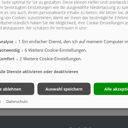
Seite optimal für Sie zu gestalten. Diese kleinen Helfer sind unerlässl
hre bevorzugten Einstellungen wie die ausgewählte Niederlassung zu spe
n es uns auch, Ihnen personalisierte Inhalte zu bieten.
Wir bitten Sie, d
g von Cookies zuzustimmen, damit wir Ihnen das bestmögliche Erlebni
igfoot - im Einsatz im Münsterland!
lbstverständlich haben Sie die Möglichkeit, Ihre Cookie-Einstellungen je
 anzupassen. Wir schätzen Ihr Vertrauen in uns!
ntierten wir zum ersten Mal das Güllefass Bigfoot auf dem Gülletag in Triesd
 und beste Lastenverteilung aus und ist damit ein Spezialist für Böden mi
↓
1
Ein einfacher Dienst, den ich auf meinem Computer ins
Analyse
en Fliegl Alpha Line basiert, besitzt das Bigfoot Fass zwei große Vorteile. Zu
↓
6
Weitere Cookie-Einstellungen.
Notwendig
 ausgestattet. Bei dieser Aggregatsform wird die Radlast optimal verteilt. E
↓
2
Weitere Cookie-Einstellungen.
n hohen Fahrkomfort und das sogar in Seitenlagen. Zum anderen kommt auc
Komfort
satz, welche zudem einen optimalen Komfort beim Fahren erzeugt.
Alle Dienste aktivieren oder deaktivieren
st seit einiger Zeit in Niedersachsen im Einsatz und stellt sich den Herausfo
le ablehnen
Auswahl speichern
Alle akzept
m
Datenschutz