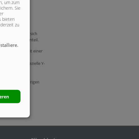
ich, um zum
ichern. Sie
er
s bieten
derzeit zu
orf. Es zeichnet sich
t hohem Wasseranteil.
talliere.
m einen ist es mit einer
s bietet beste
h hier die spezielle Y-
rderungen der moorigen
ieren