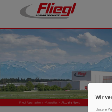
Wir ve
Fliegl Agrartechnik
»
Aktuelles
»
Aktuelle News
Unsere Web