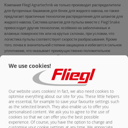
Компания Fliegl Agrartechnik не только производит распределители
для бугорочных башмаков для бочек для жидкого навоза, но также
предлагает практичные технологии распределения для шлангов для
жидкого навоза. Система шлангов для пульпы вместе с Fiegl Snake
превосходит другие технологии, особенно на заболоченных и
влажных поверхностях или на крутых склонах, при условии, что
логистика пульпы соответствует скорости разбрасывания. Кроме
того, почва в значительной степени защищена и избегается сильное
уплотнение, что оказывает преимущественно положительное
влияние на развитие доходов. Помимо использования в технологии
труб, Fliegl Snake также может быть идеально прикреплен к
We use cookies!
самоходным цистернам для навозной жижи благодаря своему
умному механизму складывания, независимо от размера / ширины
резервуара!
МУЛЬТИМЕДИА И ЗАГРУЗКИ
Our website uses cookies! In fact, we also need cookies to
optimise everything about our site for you. These little helpers
are essential, for example to save your favourite settings such
as the selected branch. They also enable us to offer you
Gülleprospekt-RU-2025.pdf
personalised content. We ask you to agree to the use of
cookies so that we can offer you the best possible
experience. Of course, you have the option to change and
VIDEO ANSEHEN
customise your cookie settings at any time. We appreciate