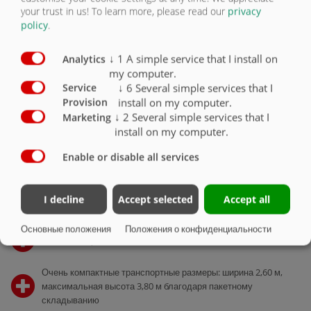
your trust in us!
To learn more, please read our
privacy
КАРТИННАЯ ГАЛЕРЕЯ
policy
.
КРАТКИЙ ОБЗОР
↓
1
A simple service that I install on
Analytics
Преимущества
my computer.
↓
6
Several simple services that I
Service
install on my computer.
Provision
В ЦЕНТРЕ ВНИМАНИЯ
↓
2
Several simple services that I
Marketing
Подробно
install on my computer.
Enable or disable all services
ЦИФРЫ И ФАКТЫ
Технические характеристики
I decline
Accept selected
Accept all
Основные положения
Положения о конфиденциальности
Рабочая ширина 8,50/12,00/15,00 м
Очень компактные транспортные размеры: ширина 2,60 м,
максимальная высота 3,80 м благодаря пакетному
складыванию