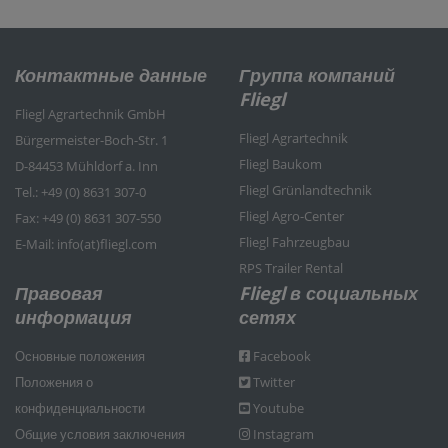
Контактные данные
Группа компаний
Fliegl
Fliegl Agrartechnik GmbH
Fliegl Agrartechnik
Bürgermeister-Boch-Str. 1
Fliegl Baukom
D-84453 Mühldorf a. Inn
Fliegl Grünlandtechnik
Tel.: +49 (0) 8631 307-0
Fliegl Agro-Center
Fax: +49 (0) 8631 307-550
Fliegl Fahrzeugbau
E-Mail: info(at)fliegl.com
RPS Trailer Rental
Правовая
Fliegl в социальных
информация
сетях
Основные положения
Facebook
Положения о
Twitter
конфиденциальности
Youtube
Общие условия заключения
Instagram