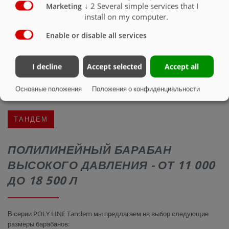
↓
2
Several simple services that I
Marketing
install on my computer.
Enable or disable all services
I decline
Accept selected
Accept all
Основные положения
Положения о конфиденциальности
ТАНДЕМ
ПОЛИЛИНЕЙНЫЙ БАРАБАН
ВЫСОКОГО ДАВЛЕНИЯ - ОТ 11 000
ДО 18 500 Л
В серии POLY LINE Tandem мы предлагаем на выбор следующие
размеры барабанов: