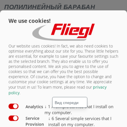
ПОЛИЛИНЕЙНЫЙ БАРАБАН
ВЫСОКОГО ДАВЛЕНИЯ - ОТ 6 000
We use cookies!
ДО 11 000 Л
В нашей одноосной серии POLY LINE мы предлагаем на выбор
Our website uses cookies! In fact, we also need cookies to
следующие размеры барабанов:
optimise everything about our site for you. These little helpers
are essential, for example to save your favourite settings such
- HFW 6000 - HFW 9000 - HFW 11000
as the selected branch. They also enable us to offer you
personalised content. We ask you to agree to the use of
cookies so that we can offer you the best possible
КОНФИГУРАТОР ПРОДУКТОВ
experience. Of course, you have the option to change and
customise your cookie settings at any time. We appreciate
your trust in us!
To learn more, please read our
privacy
policy
.
↓
1
A simple service that I install on
Analytics
my computer.
↓
6
Several simple services that I
Service
install on my computer.
Provision