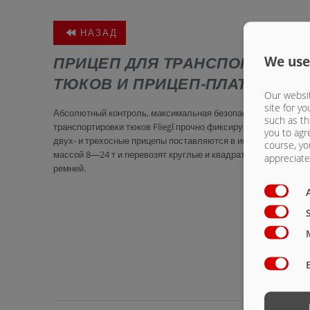
НАЗАД
ПРИЦЕП ДЛЯ ТРАНСПОРТИРОВ
We use
ТЮКОВ И ПРИЦЕП-ПЛАТФОРМА
Our websit
site for yo
Абсолютный контроль, максимальная безопасность: Прицеп
such as th
транспортировки тюков Fliegl прочно фиксируют тюки. Танде
you to agr
двух- и трехосные прицепы поставляются в исполнении с об
course, yo
массой 8—24 т и перевозят круглые и квадратные тюки без с
appreciate 
ремней.