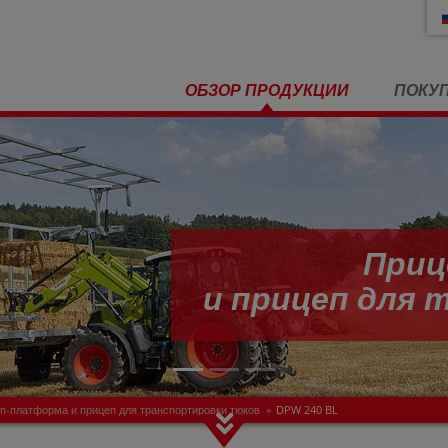
ОБЗОР ПРОДУКЦИИ
ПОКУ
Приц
и прицеп для
п-платформа и прицеп для транспортировки тюков
»
DPW 240 BL