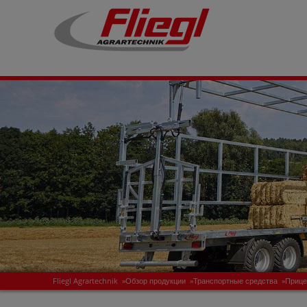
Fliegl Agrartechnik
»
Обзор продукции
»
Транспортные средства
»
Прице