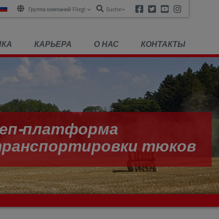
Facebook
Twitter
Youtube
Instagra
Группа компаний Fliegl
Suche
ПКА
КАРЬЕРА
О НАС
КОНТАКТЫ
еп-платформа
 транспортировки тюков