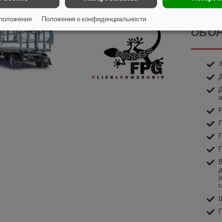
DPW 
положения
Положения о конфиденциальности
ОБО
3
Д
Д
а
Р
П
П
П
В
д
(
г
Ш
П