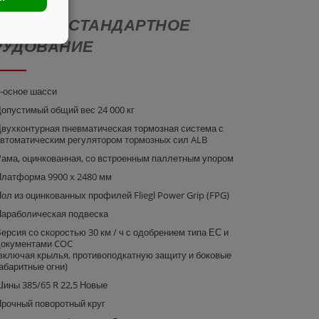
240 BL | СТАНДАРТНОЕ
РУДОВАНИЕ
-осное шасси
опустимый общий вес 24 000 кг
вухконтурная пневматическая тормозная система с
втоматическим регулятором тормозных сил ALB
ама, оцинкованная, со встроенным паллетным упором
латформа 9900 x 2480 мм
ол из оцинкованных профилей Fliegl Power Grip (FPG)
араболическая подвеска
ерсия со скоростью 30 км / ч с одобрением типа ЕС и
окументами COC
включая крылья, противоподкатную защиту и боковые
абаритные огни)
ины 385/65 R 22,5 Новые
рочный поворотный круг