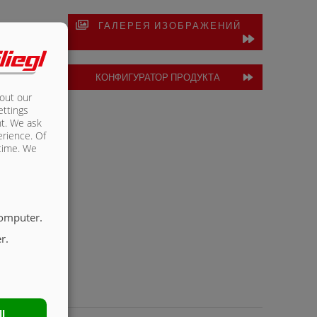
ГАЛЕРЕЯ ИЗОБРАЖЕНИЙ
КОНФИГУРАТОР ПРОДУКТА
bout our
ettings
nt. We ask
erience. Of
 time. We
computer.
r.
ll