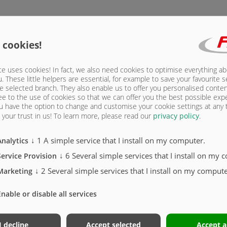
КИ
 cookies!
e uses cookies! In fact, we also need cookies to optimise everything a
u. These little helpers are essential, for example to save your favourite s
ы для
e selected branch. They also enable us to offer you personalised conte
мные,
ee to the use of cookies so that we can offer you the best possible exp
щей
u have the option to change and customise your cookie settings at any
тяжных
your trust in us!
To learn more, please read our
privacy policy
.
↓
1
A simple service that I install on my computer.
Analytics
↓
6
Several simple services that I install on my 
Service Provision
↓
2
Several simple services that I install on my compute
Marketing
Enable or disable all services
I decline
Accept selected
Accept a