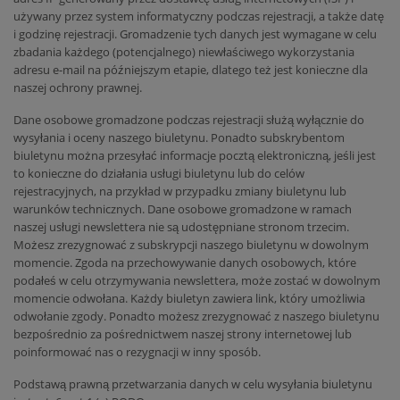
używany przez system informatyczny podczas rejestracji, a także datę
i godzinę rejestracji. Gromadzenie tych danych jest wymagane w celu
zbadania każdego (potencjalnego) niewłaściwego wykorzystania
adresu e-mail na późniejszym etapie, dlatego też jest konieczne dla
naszej ochrony prawnej.
Dane osobowe gromadzone podczas rejestracji służą wyłącznie do
wysyłania i oceny naszego biuletynu. Ponadto subskrybentom
biuletynu można przesyłać informacje pocztą elektroniczną, jeśli jest
to konieczne do działania usługi biuletynu lub do celów
rejestracyjnych, na przykład w przypadku zmiany biuletynu lub
warunków technicznych. Dane osobowe gromadzone w ramach
naszej usługi newslettera nie są udostępniane stronom trzecim.
Możesz zrezygnować z subskrypcji naszego biuletynu w dowolnym
momencie. Zgoda na przechowywanie danych osobowych, które
podałeś w celu otrzymywania newslettera, może zostać w dowolnym
momencie odwołana. Każdy biuletyn zawiera link, który umożliwia
odwołanie zgody. Ponadto możesz zrezygnować z naszego biuletynu
bezpośrednio za pośrednictwem naszej strony internetowej lub
poinformować nas o rezygnacji w inny sposób.
Podstawą prawną przetwarzania danych w celu wysyłania biuletynu