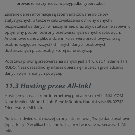
prowadzenia czynności w przypadku cyberataku.
Zebrane dane i informacje są zatem analizowane do celów
statystycznych, a także w celu zwiększenia ochrony danych i
bezpieczeństwa danych w naszej firmie, oraz aby ostatecznie zapewnić
optymalny poziom ochrony przetwarzanych danych osobowych.
Anonimowe dane z plików dziennika serwera przechowywane są
osobno względem wszystkich innych danych osobowych
dostarczonych przez osobę, której dane dotyczą.
Podstawą prawną przetwarzania danych jest art. 6, ust. 1, zdanie 1 (f)
RODO. Nasz uzasadniony interes opiera się na celach gromadzenia
danych wymienionych powyżej.
11.3 Hosting przez All-Inkl
Hostujemy naszą stronę internetową pod adresem ALL-INKL.COM -
Neue Medien Münnich, Inh. René Münnich, Hauptstraße 68, 02742
Friedersdorf (All-Inkl).
Podczas odwiedzania naszej strony internetowej Twoje dane osobowe
(np. adresy IP w plikach dziennika) są przetwarzane na serwerach All-
Inkl.