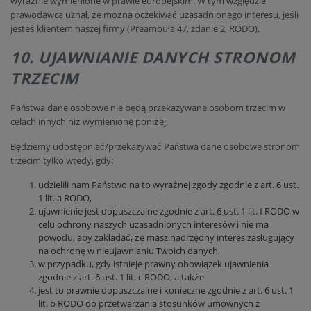
wyraźnie wymienione w prawie europejskim. W tym względzie
prawodawca uznał, że można oczekiwać uzasadnionego interesu, jeśli
jesteś klientem naszej firmy (Preambuła 47, zdanie 2, RODO).
10. UJAWNIANIE DANYCH STRONOM
TRZECIM
Państwa dane osobowe nie będą przekazywane osobom trzecim w
celach innych niż wymienione poniżej.
Będziemy udostępniać/przekazywać Państwa dane osobowe stronom
trzecim tylko wtedy, gdy:
udzielili nam Państwo na to wyraźnej zgody zgodnie z art. 6 ust.
1 lit. a RODO,
ujawnienie jest dopuszczalne zgodnie z art. 6 ust. 1 lit. f RODO w
celu ochrony naszych uzasadnionych interesów i nie ma
powodu, aby zakładać, że masz nadrzędny interes zasługujący
na ochronę w nieujawnianiu Twoich danych,
w przypadku, gdy istnieje prawny obowiązek ujawnienia
zgodnie z art. 6 ust. 1 lit. c RODO, a także
jest to prawnie dopuszczalne i konieczne zgodnie z art. 6 ust. 1
lit. b RODO do przetwarzania stosunków umownych z