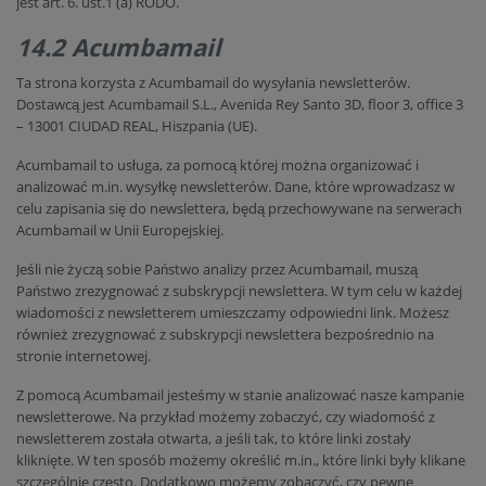
jest art. 6. ust.1 (a) RODO.
14.2 Acumbamail
Ta strona korzysta z Acumbamail do wysyłania newsletterów.
Dostawcą jest Acumbamail S.L., Avenida Rey Santo 3D, floor 3, office 3
– 13001 CIUDAD REAL, Hiszpania (UE).
Acumbamail to usługa, za pomocą której można organizować i
analizować m.in. wysyłkę newsletterów. Dane, które wprowadzasz w
celu zapisania się do newslettera, będą przechowywane na serwerach
Acumbamail w Unii Europejskiej.
Jeśli nie życzą sobie Państwo analizy przez Acumbamail, muszą
Państwo zrezygnować z subskrypcji newslettera. W tym celu w każdej
wiadomości z newsletterem umieszczamy odpowiedni link. Możesz
również zrezygnować z subskrypcji newslettera bezpośrednio na
stronie internetowej.
Z pomocą Acumbamail jesteśmy w stanie analizować nasze kampanie
newsletterowe. Na przykład możemy zobaczyć, czy wiadomość z
newsletterem została otwarta, a jeśli tak, to które linki zostały
kliknięte. W ten sposób możemy określić m.in., które linki były klikane
szczególnie często. Dodatkowo możemy zobaczyć, czy pewne