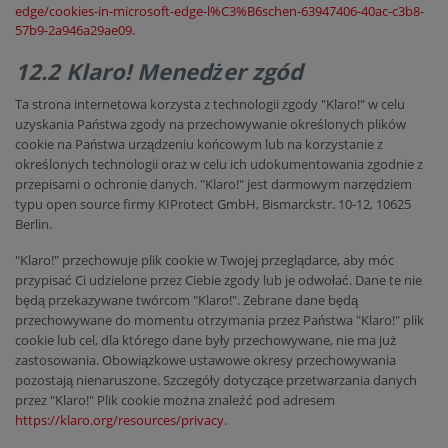
edge/cookies-in-microsoft-edge-l%C3%B6schen-63947406-40ac-c3b8-
57b9-2a946a29ae09
.
12.2 Klaro! Menedżer zgód
Ta strona internetowa korzysta z technologii zgody "Klaro!" w celu
uzyskania Państwa zgody na przechowywanie określonych plików
cookie na Państwa urządzeniu końcowym lub na korzystanie z
określonych technologii oraz w celu ich udokumentowania zgodnie z
przepisami o ochronie danych. "Klaro!" jest darmowym narzędziem
typu open source firmy KIProtect GmbH, Bismarckstr. 10-12, 10625
Berlin.
"Klaro!" przechowuje plik cookie w Twojej przeglądarce, aby móc
przypisać Ci udzielone przez Ciebie zgody lub je odwołać. Dane te nie
będą przekazywane twórcom "Klaro!". Zebrane dane będą
przechowywane do momentu otrzymania przez Państwa "Klaro!" plik
cookie lub cel, dla którego dane były przechowywane, nie ma już
zastosowania. Obowiązkowe ustawowe okresy przechowywania
pozostają nienaruszone. Szczegóły dotyczące przetwarzania danych
przez "Klaro!" Plik cookie można znaleźć pod adresem
https://klaro.org/resources/privacy
.