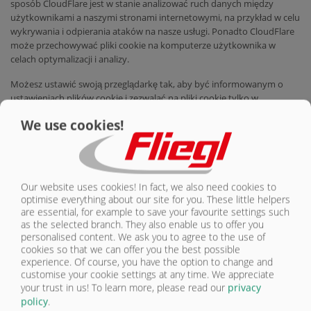
sposób CloudFlare jest w stanie analizować ruch danych między
użytkownikami a naszymi stronami internetowymi, na przykład w celu
wykrywania i odpierania ataków na nasze usługi. Ponadto CloudFlare
może przechowywać pliki cookie na komputerze użytkownika w
celach optymalizacji i analizy.
Możesz ustawić swoją przeglądarkę tak, aby być informowanym o
ustawieniach plików cookie i zezwalać na pliki cookie tylko w
indywidualnych przypadkach, wykluczać akceptację plików cookie w
We use cookies!
niektórych przypadkach lub ogólnie i aktywować automatyczne
usuwanie plików cookie podczas zamykania przeglądarki. Jeśli
wyłączysz pliki cookie, funkcjonalność tej strony internetowej może
być ograniczona.
Our website uses cookies! In fact, we also need cookies to
Zawarliśmy odpowiednią umowę z Cloudflare na podstawie ogólnego
optimise everything about our site for you. These little helpers
rozporządzenia o ochronie danych (RODO) dotyczącą zleconego
are essential, for example to save your favourite settings such
przetwarzania lub zgodnie ze standardowymi klauzulami umownymi
as the selected branch. They also enable us to offer you
UE. Cloudflare zbiera dane statystyczne dotyczące wizyt na tej stronie.
personalised content. We ask you to agree to the use of
Należą do nich: nazwa odwiedzanej strony internetowej, plik, data i
cookies so that we can offer you the best possible
experience. Of course, you have the option to change and
godzina dostępu, ilość przesłanych danych, powiadomienie o
customise your cookie settings at any time. We appreciate
pomyślnym dostępie, typ i wersja przeglądarki, system operacyjny
your trust in us!
To learn more, please read our
privacy
użytkownika, adres URL strony odsyłającej (poprzednio odwiedzana
policy
.
strona), adres IP i żądający dostawca. Cloudflare wykorzystuje opisane