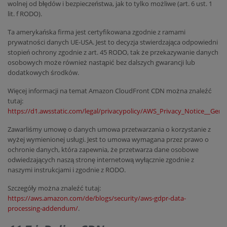
wolnej od błędów i bezpieczeństwa, jak to tylko możliwe (art. 6 ust. 1
lit. f RODO).
Ta amerykańska firma jest certyfikowana zgodnie z ramami
prywatności danych UE-USA. Jest to decyzja stwierdzająca odpowiedni
stopień ochrony zgodnie z art. 45 RODO, tak że przekazywanie danych
osobowych może również nastąpić bez dalszych gwarancji lub
dodatkowych środków.
Więcej informacji na temat Amazon CloudFront CDN można znaleźć
tutaj:
https://d1.awsstatic.com/legal/privacypolicy/AWS_Privacy_Notice__Germ
Zawarliśmy umowę o danych umowa przetwarzania o korzystanie z
wyżej wymienionej usługi. Jest to umowa wymagana przez prawo o
ochronie danych, która zapewnia, że przetwarza dane osobowe
odwiedzających naszą stronę internetową wyłącznie zgodnie z
naszymi instrukcjami i zgodnie z RODO.
Szczegóły można znaleźć tutaj:
https://aws.amazon.com/de/blogs/security/aws-gdpr-data-
processing-addendum/
.