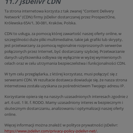
11.7 jsDelivr CDN
Ta strona internetowa korzysta z tak zwanej "Content Delivery
Network" (CDN) firmy jsDelivr dostarczanej przez ProspectOne,
Królewska 65A/1, 30-081, Kraków, Polska.
CDN to usługa, za pomocą której zawartość naszej oferty online, w
szczególności duże pliki multimedialne, takie jak grafiki lub skrypty,
jest przetwarzany za pomocą regionalnie rozproszonych serwerów
połączonych przez Internet, być dostarczany szybciej. Przetwarzanie
danych użytkownika odbywa się wyłącznie w wyżej wymienionych
celach oraz w celu utrzymania bezpieczeństwa i funkcjonalności CDN.
W tym celu przeglądarka, z której korzystasz, musi połączyć się z
serwerami CDN. W rezultacie dostawca dowiaduje się, że nasza strona
internetowa została uzyskana za pośrednictwem Twojego adresu IP.
Korzystanie opiera się na naszych uzasadnionych interesach zgodnie z
art. 6 ust. 1 lit. f. RODO. Mamy uzasadniony interes w bezpiecznym i
skutecznym dostarczaniu, analizowaniu i optymalizacji naszej oferty
online.
Więcej informacji można znaleźć w polityce prywatności jsDelivr:
https://www.jsdelivr.com/privacy-policy-jsdelivr-net/
.