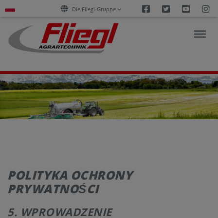
Facebook
Twitter
Youtu
I
Die Fliegl-Gruppe
PRODUKTY
USŁUGI
KARIERA
POLITYKA OCHRONY
PRZEDSIĘBIORSTWO
PRYWATNOŚCI
5. WPROWADZENIE
KONTAKT