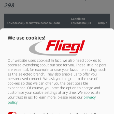
298
КОНТАКТЫ
Серийная
Комплектация: система безопасности
комплектация
Опция
Освещение 24 В / 7-контактная розетка,
We use cookies!
2 шт., без соединительного кабеля
X
Боковые габаритные светоотражатели,
справа и слева (желтые)
X
Our website uses cookies! In fact, we also need cookies to
Габаритные светоотражатели (задние
optimise everything about our site for you. These little helpers
белые/красные)
X
are essential, for example to save your favourite settings such
as the selected branch. They also enable us to offer you
Стояночные фонари, передние, белые
X
personalised content. We ask you to agree to the use of
cookies so that we can offer you the best possible
experience. Of course, you have the option to change and
Контурная маркировка по ECE 104
X
customise your cookie settings at any time. We appreciate
your trust in us!
To learn more, please read our
privacy
Лестница, смонтирована на торцевой
policy
.
стороне (ASS)
O
Рабочие фары
O