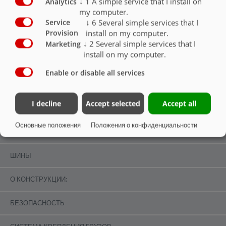
↓
1
A simple service that I install on
Analytics
my computer.
↓
6
Several simple services that I
Service
install on my computer.
Provision
↓
2
Several simple services that I
Marketing
install on my computer.
БЕЗОПАСНОСТЬ
Enable or disable all services
ОБЗОР
I decline
Accept selected
Accept all
ОБЗОР
Основные положения
Положения о конфиденциальности
ШАССИ
ШИНЫ
О КОНСТРУКЦИИ;
БЕЗОПАСНОСТЬ