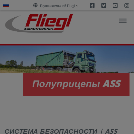
Facebook
Twitter
Youtu
I
Группа компаний Fliegl
ОБЗОР
ПРОДУКЦИИ
Полуприцепы ASS
ПОКУПКА
КАРЬЕРА
О
НАС
СИСТЕМА БЕЗОПАСНОСТИ | ASS