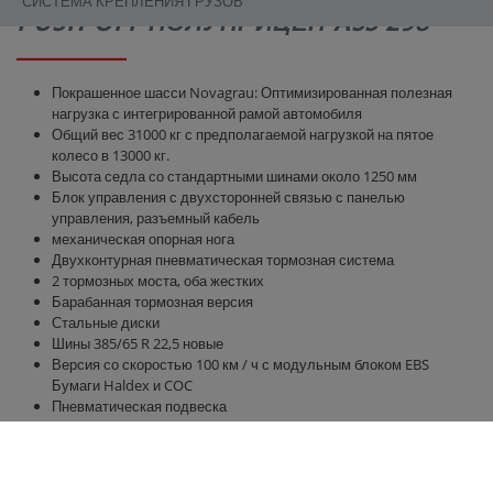
СИСТЕМА КРЕПЛЕНИЯ ГРУЗОВ
PUSH-OFF ПОЛУПРИЦЕП ASS 298
Покрашенное шасси Novagrau: Оптимизированная полезная
нагрузка с интегрированной рамой автомобиля
Общий вес 31000 кг с предполагаемой нагрузкой на пятое
колесо в 13000 кг.
Высота седла со стандартными шинами около 1250 мм
Блок управления с двухсторонней связью с панелью
управления, разъемный кабель
механическая опорная нога
Двухконтурная пневматическая тормозная система
2 тормозных моста, оба жестких
Барабанная тормозная версия
Стальные диски
Шины 385/65 R 22,5 новые
Версия со скоростью 100 км / ч с модульным блоком EBS
Бумаги Haldex и COC
Пневматическая подвеска
Мост 9800 мм х 2380 мм
Боковые стенки и задняя стенка высотой 2000 мм
гидравлическая задняя стенка 500 мм
гидравлический раздвижной пол с круглыми полиуретановыми