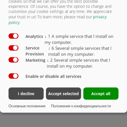
cookies so that we can offer you the best possible
experience. Of course, you have the option to change and
Боковые стенки и задняя стенка высотой
customise your cookie settings at any time. We appreciate
2000 мм, с надставной решеткой для
your trust in us!
To learn more, please read our
privacy
передней стенки
X
policy
.
Боковые стенки и задняя стенка высотой
2300 мм, с надставной решеткой для
↓
1
A simple service that I install on
Analytics
передней стенки
O
my computer.
↓
6
Several simple services that I
Service
Боковые наружные стенки окрашенные
O
install on my computer.
Provision
↓
2
Several simple services that I
Marketing
Противоударный гамак для картофеля
install on my computer.
Держатели шлангов на торцевой стороне
O
Enable or disable all services
Гидравлическое выдвижное днище с
расположенными по периметру
I decline
Accept selected
Accept all
полиуретановыми планками,
высококачественное уплотнение, прокладка
шлангов (ASW)
X
Основные положения
Положения о конфиденциальности