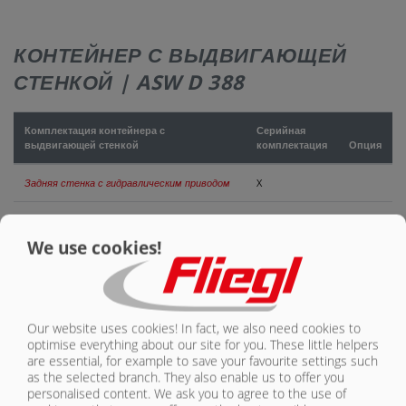
КОНТАКТЫ
КОНТЕЙНЕР С ВЫДВИГАЮЩЕЙ
СТЕНКОЙ | ASW D 388
Комплектация контейнера с
Серийная
выдвигающей стенкой
комплектация
Опция
Задняя стенка с гидравлическим приводом
X
Платформа 8800 x 2380 мм (общая длина с
задней стенкой 500 мм)
X
We use cookies!
Гидравлическая большая задняя стенка
500 мм
X
Боковые стенки из стали
X
Our website uses cookies! In fact, we also need cookies to
optimise everything about our site for you. These little helpers
are essential, for example to save your favourite settings such
Боковые стенки из алюминия
O
as the selected branch. They also enable us to offer you
personalised content. We ask you to agree to the use of
Лестница выдвижная
O