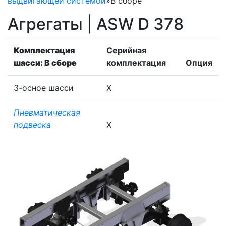
выдвигающей системой
»
В сборе
Агрегаты | ASW D 378
Комплектация
Серийная
шасси: В сборе
комплектация
Опция
3-осное шасси
X
Пневматическая
подвеска
X