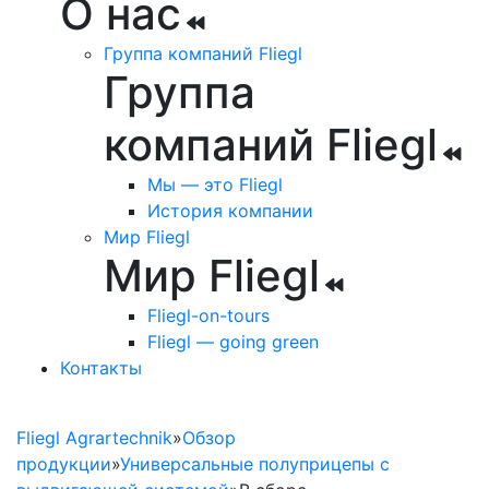
О нас
Группа компаний Fliegl
Группа
компаний Fliegl
Мы — это Fliegl
История компании
Мир Fliegl
Мир Fliegl
Полуприцеп со сдвижным полом
Fliegl-on-tours
ASW
Fliegl — going green
Контакты
Fliegl Agrartechnik
»
Обзор
продукции
»
Универсальные полуприцепы с