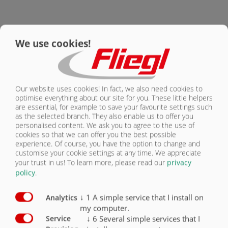
КОНТАКТЫ
СИСТЕМА КРЕПЛЕНИЯ ГРУЗА |
We use cookies!
ПОДЪЕМНАЯ КРЫША TOPLIFT
Our website uses cookies! In fact, we also need cookies to
optimise everything about our site for you. These little helpers
are essential, for example to save your favourite settings such
as the selected branch. They also enable us to offer you
personalised content. We ask you to agree to the use of
cookies so that we can offer you the best possible
Обе половины тента можно
experience. Of course, you have the option to change and
открывать и закрывать за
customise your cookie settings at any time. We appreciate
минимальное время
your trust in us!
To learn more, please read our
privacy
policy
.
↓
1
A simple service that I install on
Analytics
my computer.
↓
6
Several simple services that I
Service
ПОДЪЕМНАЯ КРЫША TOPLIFT