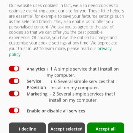
Гидравлический двигатель для
Our website uses cookies! In fact, we also need cookies to
втягивания сетки
optimise everything about our site for you. These little helpers
are essential, for example to save your favourite settings such
as the selected branch. They also enable us to offer you
personalised content. We ask you to agree to the use of
cookies so that we can offer you the best possible
experience. Of course, you have the option to change and
customise your cookie settings at any time. We appreciate
your trust in us!
To learn more, please read our
privacy
policy
.
Натяжение усилием пружин
↓
1
A simple service that I install on
Analytics
my computer.
↓
6
Several simple services that I
Service
install on my computer.
Provision
↓
2
Several simple services that I
Marketing
install on my computer.
Enable or disable all services
Опора для снятия нагрузки с
I decline
Accept selected
Accept all
натяжного приспособления