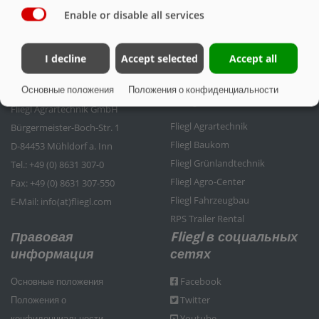
Enable or disable all services
I decline
Accept selected
Accept all
Контактные данные
Группа компаний
Основные положения
Положения о конфиденциальности
Fliegl
Fliegl Agrartechnik GmbH
Fliegl Agrartechnik
Bürgermeister-Boch-Str. 1
Fliegl Baukom
D-84453 Mühldorf a. Inn
Fliegl Grünlandtechnik
Tel.: +49 (0) 8631 307-0
Fliegl Agro-Center
Fax: +49 (0) 8631 307-550
Fliegl Fahrzeugbau
E-Mail: info(at)fliegl.com
RPS Trailer Rental
Правовая
Fliegl в социальных
информация
сетях
Основные положения
Facebook
Положения о
Twitter
конфиденциальности
Youtube