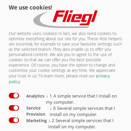
We use cookies!
КОНТАКТЫ
СИСТЕМА КРЕПЛЕНИЯ ГРУЗА |
ПОДЪЕМНАЯ КРЫША TOPLIFT
Our website uses cookies! In fact, we also need cookies to
optimise everything about our site for you. These little helpers
are essential, for example to save your favourite settings such
as the selected branch. They also enable us to offer you
personalised content. We ask you to agree to the use of
cookies so that we can offer you the best possible
experience. Of course, you have the option to change and
customise your cookie settings at any time. We appreciate
your trust in us!
To learn more, please read our
privacy
Обе половины тента можно
policy
.
открывать и закрывать за
минимальное время
↓
1
A simple service that I install on
Analytics
my computer.
↓
6
Several simple services that I
Service
install on my computer.
Provision
↓
2
Several simple services that I
Marketing
install on my computer.
ПОДЪЕМНАЯ КРЫША TOPLIFT