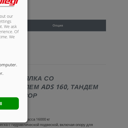
bout our
ettings
Опция
nt. We ask
erience. Of
 time. We
computer.
r.
ВАЯ СЕЯЛКА СО
КИВАТЕЛЕМ ADS 160, ТАНДЕМ
И | ОБЗОР
ll
ем шасси
стимая общая масса 16000 кг
еска с гидравлической подвеской, включая опору для