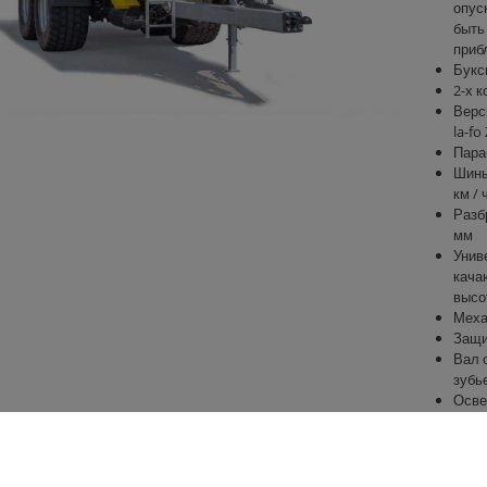
опус
быть
приб
Букс
2-х 
Верс
la-fo
Пара
Шины 
км / 
Разб
мм
Унив
кача
высо
Меха
Защи
Вал 
зубь
Осве