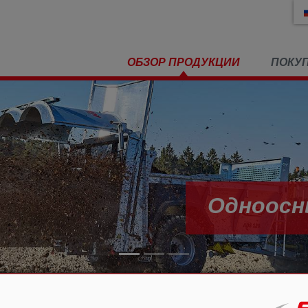
ОБЗОР ПРОДУКЦИИ
ПОКУ
Одноосн
удобрений
»
Одноосный разбрасыватель ADS
»
ADS 160
»
Шины