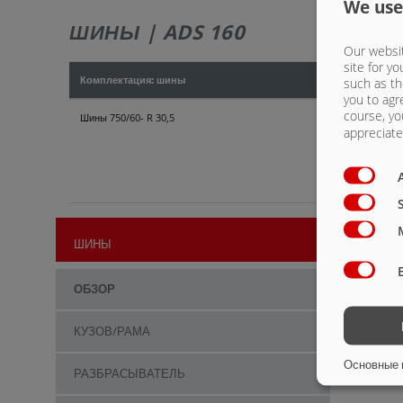
We use
ШИНЫ | ADS 160
Our websit
site for yo
Комплектация: шины
such as th
you to agr
course, yo
Шины 750/60- R 30,5
appreciate 
ШИНЫ
ОБЗОР
КУЗОВ/РАМА
Основные 
РАЗБРАСЫВАТЕЛЬ