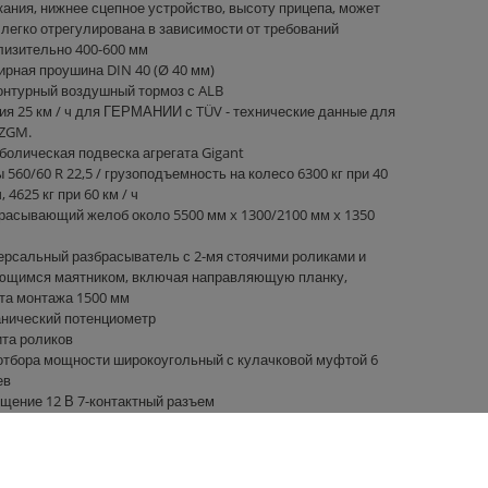
кания, нижнее сцепное устройство, высоту прицепа, может
 легко отрегулирована в зависимости от требований
лизительно 400-600 мм
ирная проушина DIN 40 (Ø 40 мм)
контурный воздушный тормоз с ALB
ия 25 км / ч для ГЕРМАНИИ с TÜV - технические данные для
 ZGM.
болическая подвеска агрегата Gigant
560/60 R 22,5 / грузоподъемность на колесо 6300 кг при 40
ч, 4625 кг при 60 км / ч
расывающий желоб около 5500 мм x 1300/2100 мм x 1350
ерсальный разбрасыватель с 2-мя стоячими роликами и
ющимся маятником, включая направляющую планку,
та монтажа 1500 мм
нический потенциометр
та роликов
отбора мощности широкоугольный с кулачковой муфтой 6
ев
щение 12 В 7-контактный разъем