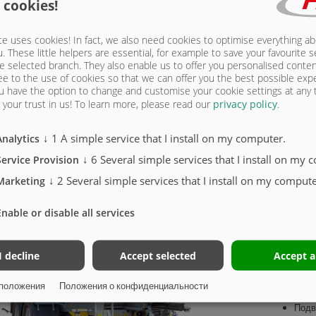
 cookies!
e uses cookies! In fact, we also need cookies to optimise everything a
u. These little helpers are essential, for example to save your favourite s
Серийная комплектация
e selected branch. They also enable us to offer you personalised conte
ee to the use of cookies so that we can offer you the best possible exp
u have the option to change and customise your cookie settings at any
X
your trust in us!
To learn more, please read our
privacy policy
.
↓
1
A simple service that I install on my computer.
Analytics
↓
6
Several simple services that I install on my 
Service Provision
↓
2
Several simple services that I install on my compute
Marketing
ТУКО
СТАЛ
Enable or disable all services
ШАСС
I decline
Accept selected
Accept a
Танд
положения
Положения о конфиденциальности
допу
Подв