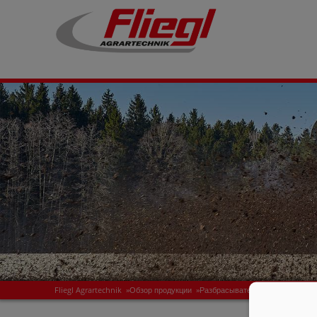
Fliegl Agrartechnik
»
Обзор продукции
»
Разбрасыватели для внесения 