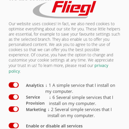
КУЗОВ | TPA 370
КОНТАКТЫ
Серийная
Our website uses cookies! In fact, we also need cookies to
Комплектация: кузов
комплектация
Опция
optimise everything about our site for you. These little helpers
are essential, for example to save your favourite settings such
as the selected branch. They also enable us to offer you
Платформа 8200 x 2480 мм
X
personalised content. We ask you to agree to the use of
cookies so that we can offer you the best possible
Платформа 10 000 x 2480 мм
O
experience. Of course, you have the option to change and
customise your cookie settings at any time. We appreciate
Платформа из дерева 50 мм
X
your trust in us!
To learn more, please read our
privacy
policy
.
Торцевая стенка высотой 800 мм
X
↓
1
A simple service that I install on
Analytics
2 регулируемые гидравлически
my computer.
складываемые рампы, ок. 1900 мм
O
↓
6
Several simple services that I
Service
install on my computer.
Provision
Ящик, смонтирован под грузовой
платформой
O
↓
2
Several simple services that I
Marketing
install on my computer.
Enable or disable all services