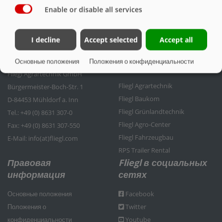
Enable or disable all services
I decline
Accept selected
Accept all
Контактные данные
Группа компаний
Основные положения
Положения о конфиденциальности
Fliegl
Fliegl Agrartechnik GmbH
Fliegl Agrartechnik
Bürgermeister-Boch-Str. 1
Fliegl Baukom
D-84453 Mühldorf a. Inn
Fliegl Grünlandtechnik
Tel.: +49 (0) 8631 307-0
Fliegl Agro-Center
Fax: +49 (0) 8631 307-550
Fliegl Fahrzeugbau
E-Mail: info(at)fliegl.com
RPS Trailer Rental
Правовая
Fliegl в социальных
информация
сетях
Основные положения
Facebook
Положения о
Twitter
конфиденциальности
Youtube