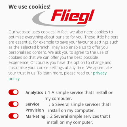
We use cookies!
КОНТАКТЫ
СИСТЕМА ОСВЕЩЕНИЯ | ZPW 140
Our website uses cookies! In fact, we also need cookies to
optimise everything about our site for you. These little helpers
are essential, for example to save your favourite settings such
Комплектация: система освещения /
Серийная
as the selected branch. They also enable us to offer you
система безопасности
комплектация
Опция
personalised content. We ask you to agree to the use of
cookies so that we can offer you the best possible
2 пятикамерных фонаря 12 В с 7-пол.
experience. Of course, you have the option to change and
штекером и ударопрочным стеклом
X
customise your cookie settings at any time. We appreciate
your trust in us!
To learn more, please read our
privacy
Светодиодная система освещения, 12 В,
policy
.
7-пол. штекер
O
Боковые габаритные светоотражатели,
↓
1
A simple service that I install on
Analytics
справа и слева (желтые)
O
my computer.
↓
6
Several simple services that I
Service
Габаритные светоотражатели (задние
install on my computer.
Provision
белые/красные)
O
↓
2
Several simple services that I
Marketing
install on my computer.
Стояночные фонари, передние, белые
O