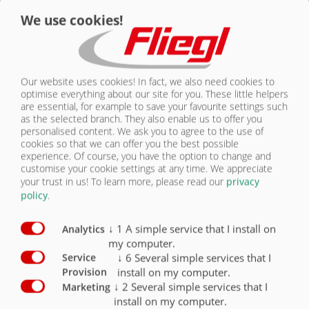
We use cookies!
КОНТАКТЫ
ШИНЫ | TTW 140
Серийная
Our website uses cookies! In fact, we also need cookies to
Комплектация: шины
комплектация
Опция
optimise everything about our site for you. These little helpers
are essential, for example to save your favourite settings such
as the selected branch. They also enable us to offer you
Шины 385/55-R22,5 NEW /
personalised content. We ask you to agree to the use of
грузоподъемность на колесо 4500 кг при 80
км / ч
X
cookies so that we can offer you the best possible
experience. Of course, you have the option to change and
customise your cookie settings at any time. We appreciate
your trust in us!
To learn more, please read our
privacy
policy
.
↓
1
A simple service that I install on
Analytics
ШИНЫ
my computer.
↓
6
Several simple services that I
Service
ОБЗОР
install on my computer.
Provision
↓
2
Several simple services that I
Marketing
ОБЗОР
install on my computer.