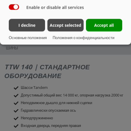
ХОДОВАЯ ЧАСТЬ
Enable or disable all services
О КОНСТРУКЦИИ;
I decline
Accept selected
Accept all
СИСТЕМА ОСВЕЩЕНИЯ
Основные положения
Положения о конфиденциальности
ШИНЫ
TTW 140 | СТАНДАРТНОЕ
ОБОРУДОВАНИЕ
Шасси Tandem
Допустимый общий вес 14 000 кг, опорная нагрузка 2000 кг
Неподвижное дышло для нижней сцепки
Гидравлически опускаемая ось
Неподпружиненно
Входная дверца, передняя правая