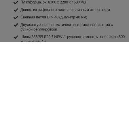
Платформа, ок. 8300 x 2200 x 1500 мм
Днище из рифленого листа со сливным отверстием
Сцепная петля DIN 40 (диаметр 40 мм)
Двухконтурная пневматическая тормозная система с
ручной регулировкой
Шины 385/55-R22,5 NEW / грузоподъемность на колесо 4500
кг при 80 км / ч
Версия со скоростью 30 км / ч с одобрением типа ЕС и
документами COC (включая боковые габаритные огни)
Механическая опора
2 пятикамерных фонаря 12 В с 7-пол. штекером и
ударопрочным стеклом
Контактные данные
Группа компаний
Fliegl
Fliegl Agrartechnik GmbH
Fliegl Agrartechnik
Bürgermeister-Boch-Str. 1
Fliegl Baukom
D-84453 Mühldorf a. Inn