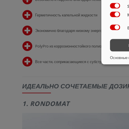
Герметичность капельной жидкости
Экономично благодаря низкому энергопотреблению, н
PolyPro из коррозионностойкого полиэтилена
Основные 
Все части, соприкасающиеся с субстратом, от сдвиж
ИДЕАЛЬНО СОЧЕТАЕМЫЕ ДОЗ
1. RONDOMAT