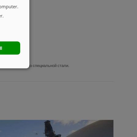
computer.
r.
ll
ожи выполнены из специальной стали.