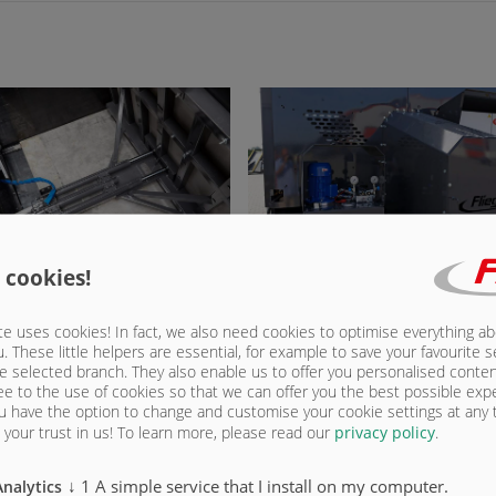
 cookies!
рузки с гидравлическим
Гидравлический агрегат
ким пакетом
e uses cookies! In fact, we also need cookies to optimise everything a
u. These little helpers are essential, for example to save your favourite s
e selected branch. They also enable us to offer you personalised conte
ee to the use of cookies so that we can offer you the best possible exp
u have the option to change and customise your cookie settings at any
ЗГЛЯД
your trust in us!
To learn more, please read our
privacy policy
.
↓
1
A simple service that I install on my computer.
Analytics
ству подвижных деталей