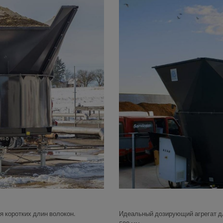
я коротких длин волокон.
Идеальный дозирующий агрегат дл