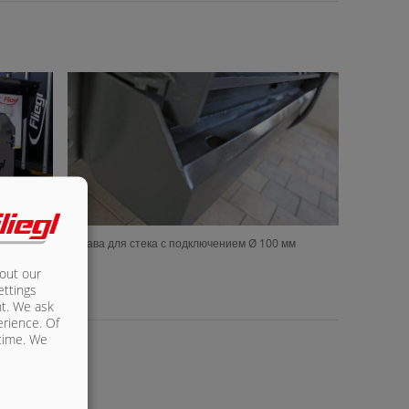
Канава для стека с подключением Ø 100 мм
bout our
ettings
nt. We ask
erience. Of
 time. We