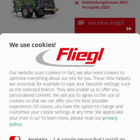
Kettendungstreuer-KDS-
Prospekt-2020
GALERIA ZDJĘĆ
PROFESJONALNY
We use cookies!
ŁAŃCUCH
KONFIGURATOR PRODUKTU
ŁAŃCUCHA KDS
Seria profesjonalnych
Our website uses cookies! In fact, we also need cookies to
rozrzutników łańcuchów jest
optimise everything about our site for you. These little helpers
dostępna z podwoziem
are essential, for example to save your favourite settings such
jednoosiowym, tandemowym
as the selected branch. They also enable us to offer you
lub tridemowym i ma
personalised content. We ask you to agree to the use of
pojemność ładunkową od 10 m³
cookies so that we can offer you the best possible
experience. Of course, you have the option to change and
do 32 m³.
customise your cookie settings at any time. We appreciate
Ściany boczne i spód wykonane
your trust in us!
To learn more, please read our
privacy
są ze stali drobnoziarnistej.
policy
.
Wypróbowane i przetestowane
komponenty są stosowane do
podwozia, podwozia i osi.
↓
1
A simple service that I install on
Analytics