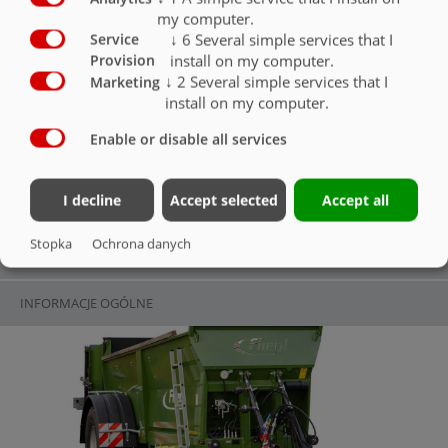
Ponadto rozsiewacze są
my computer.
standardowo wyposażone w
↓
6
Several simple services that I
Service
hydraulicznie amortyzowany
install on my computer.
Provision
dyszel, a w przypadku tandemu i
↓
2
Several simple services that I
Marketing
tridemu - dyszel obrotowy.
install on my computer.
Enable or disable all services
I decline
Accept selected
Accept all
KDS 165 TIEFBETT
Stopka
Ochrona danych
INFORMACJE OGÓLNE
INFORMACJE OGÓLNE