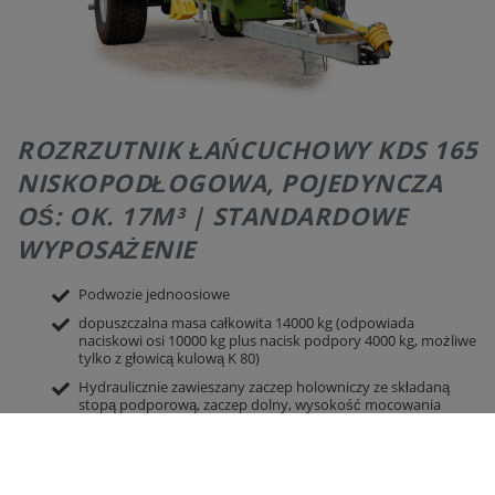
ROZRZUTNIK ŁAŃCUCHOWY KDS 165
NISKOPODŁOGOWA, POJEDYNCZA
OŚ: OK. 17M³ | STANDARDOWE
WYPOSAŻENIE
Podwozie jednoosiowe
dopuszczalna masa całkowita 14000 kg (odpowiada
naciskowi osi 10000 kg plus nacisk podpory 4000 kg, możliwe
tylko z głowicą kulową K 80)
Hydraulicznie zawieszany zaczep holowniczy ze składaną
stopą podporową, zaczep dolny, wysokość mocowania
zależna od wymagań
łatwa regulacja ok. 400-600 mm (wymagana jednostka
sterująca dwustronnego działania)