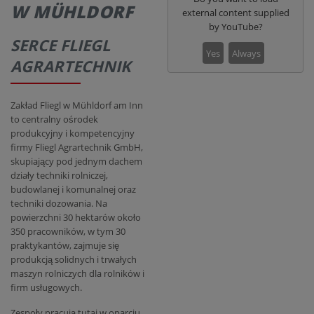
W MÜHLDORF
external content supplied
by
YouTube
?
SERCE FLIEGL
Yes
Always
AGRARTECHNIK
Zakład Fliegl w Mühldorf am Inn
to centralny ośrodek
produkcyjny i kompetencyjny
firmy Fliegl Agrartechnik GmbH,
skupiający pod jednym dachem
działy techniki rolniczej,
budowlanej i komunalnej oraz
techniki dozowania. Na
powierzchni 30 hektarów około
350 pracowników, w tym 30
praktykantów, zajmuje się
produkcją solidnych i trwałych
maszyn rolniczych dla rolników i
firm usługowych.
Zespoły pracują tutaj w oparciu