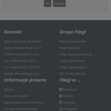
Yes
Always
Kontakt
Grupa Fliegl
Fliegl Agrartechnik GmbH
Fliegl Agrartechnik
Bürgermeister-Boch-Str. 1
Fliegl Baukom
D-84453 Mühldorf a. Inn
Fliegl Grünlandtechnik
Tel.: +49 (0) 8631 307-0
Fliegl Agro-Center
Fax: +49 (0) 8631 307-550
Fliegl Fahrzeugbau
E-Mail: info(at)fliegl.com
RPS Trailer Rental
Informacje prawne
Fliegl w ...
Stopka
Facebook
Ochrona danych
Twitter
Ogólne Warunki Handlowe
Youtube
Change cookie settings
Instagram