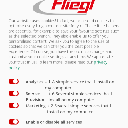
zarówno części seryjnych, jak i
elementów jednostkowych.
Lasery te pracują z mocą 6 000
watów, wykonując cięcia szybko,
Our website uses cookies! In fact, we also need cookies to
dokładnie i w sposób
optimise everything about our site for you. These little helpers
are essential, for example to save your favourite settings such
powtarzalny.
as the selected branch. They also enable us to offer you
personalised content. We ask you to agree to the use of
Za pomocą zaawansowanego
cookies so that we can offer you the best possible
lasera do blach precyzyjnie
experience. Of course, you have the option to change and
wycinane są arkusze o grubości
customise your cookie settings at any time. We appreciate
do 40 mm. Automatyczny
your trust in us!
To learn more, please read our
privacy
system załadunku i rozładunku
policy
.
przetwarza pakiety blach o
wadze do 10 000 kilogramów na
idealnie dopasowane części. W
↓
1
A simple service that I install on
Analytics
ten sposób powstają stabilne,
my computer.
wytrzymałe i łatwe w
↓
6
Several simple services that I
Service
konserwacji komponenty, które
install on my computer.
Provision
mają kluczowe znaczenie dla
↓
2
Several simple services that I
Marketing
żywotności maszyn rolniczych.
install on my computer.
Enable or disable all services