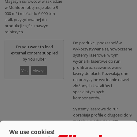
Magazyn surowców w zakładzie
w Mühldorf obejmuje około 9
000 m² i mieści do 6 000 ton
stali, przygotowanej do
produkcji części maszyn
rolniczych.
Do produkcji podzespołów
Do you want to load
wykorzystywane są nowoczesne
external content supplied
systemy laserowe, w tym
by
YouTube
?
wycinarki laserowe do rur i
profili oraz zaawansowane
Yes
Always
lasery do blach. Pozwalają one
na precyzyjne wycinanie nawet
złożonych kształtów i
specjalistycznych
komponentów.
Systemy laserowe do rur
obrabiają profile o długości do 9
metrów i wadze do 6 000
kilogramów, co pozwala na
We use cookies!
niezawodne wytwarzanie