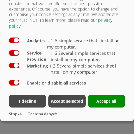
cookies so that we can offer you the best possible
experience. Of course, you have the option to change and
customise your cookie settings at any time. We appreciate
your trust in us!
To learn more, please read our
privacy
policy
.
Resory paraboliczne do
Hydrauliczna
↓
1
A simple service that I install on
Zawieszenie
Analytics
zespołu osiowego Titan
amortyzacja osi
pneumatyczne
my computer.
↓
6
Several simple services that I
Service
install on my computer.
Provision
↓
2
Several simple services that I
Marketing
install on my computer.
Enable or disable all services
Resory paraboliczne do
Resory paraboliczne do
zespołu osiowego
zespołu osiowego Gigant
I decline
Accept selected
Accept all
Gigant
Plus
Stopka
Ochrona danych