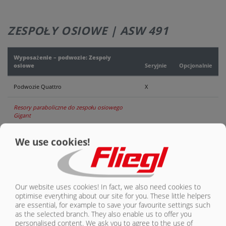
ZESPOŁY OSIOWE | ASW 491
Wyposażenie – podwozie: Zespoły
osiowe
Seryjnie
Opcjonalnie
Podwozie Quattro
X
Resory paraboliczne do zespołu osiowego
Gigant
Resory paraboliczne do zespołu osiowego
We use cookies!
Gigant Plus
X
Zawieszenie pneumatyczne
O
Our website uses cookies! In fact, we also need cookies to
Zawieszenie pneumatyczne, funkcja
podnoszenia i opuszczania
O
optimise everything about our site for you. These little helpers
are essential, for example to save your favourite settings such
as the selected branch. They also enable us to offer you
Hydrauliczna amortyzacja osi
O
personalised content. We ask you to agree to the use of