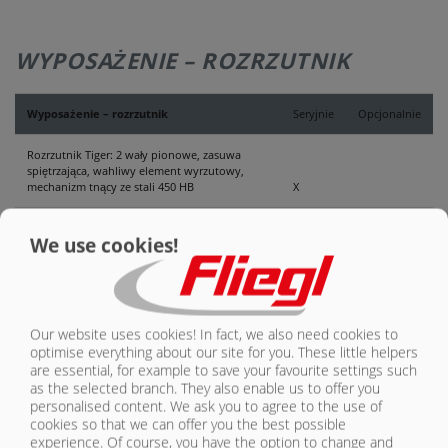
WYPOSAŻENIE – ROZRZUTNIK
Wyposażenie – rozrzutnik
Seryjnie
Opcjonalnie
Rozrzutnik Tiger: 2 wały pionowe, zasuwa
spiętrzająca, wahliwy element wyrzutowy,
mechanizm tnący ze stali 450 HB
X
Hydrauliczna ściana tylna
X
We use cookies!
Potencjometr mechaniczny
X
Potencjometr elektryczny
O
Our website uses cookies! In fact, we also need cookies to
optimise everything about our site for you. These little helpers
Wałek przeniesienia napędu/bez wału
przegubowego od strony ciągnika do ASW 281
are essential, for example to save your favourite settings such
i 381
X
as the selected branch. They also enable us to offer you
personalised content. We ask you to agree to the use of
cookies so that we can offer you the best possible
Przewody hydrauliczne do rozrzutnika
X
experience. Of course, you have the option to change and