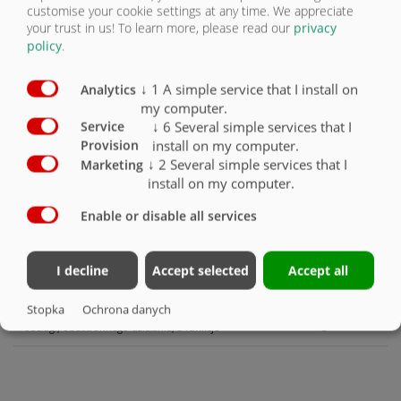
customise your cookie settings at any time. We appreciate
Wał przegubowy szerokokątny z krzywkowym
your trust in us!
To learn more, please read our
privacy
sprzęgłem włączalnym, 6 zębów
X
policy
.
Kratka zatrzymująca niepożądane materiały
(zabezpieczenie przed większymi kawałkami
↓
1
A simple service that I install on
Analytics
drewna i kamieniami)
O
my computer.
↓
6
Several simple services that I
Service
Krawędziowe urządzenie rozrzucające po lewej
install on my computer.
Provision
stronie (tylko w połączeniu ze ścianą tylną
zabezpieczającą mechanizm rozrzucający)
O
↓
2
Several simple services that I
Marketing
install on my computer.
Krawędziowe urządzenie rozrzucające po
prawej stronie (tylko w połączeniu ze ścianą
Enable or disable all services
tylną zabezpieczającą mechanizm rozrzucający)
O
Listwa uszczelniająca do zasuwy spiętrzającej
I decline
Accept selected
Accept all
rozrzutnika
O
Stopka
Ochrona danych
Podwójny zawór przełączający z panelem
obsługi, obustronnego działania, 3 funkcje
O