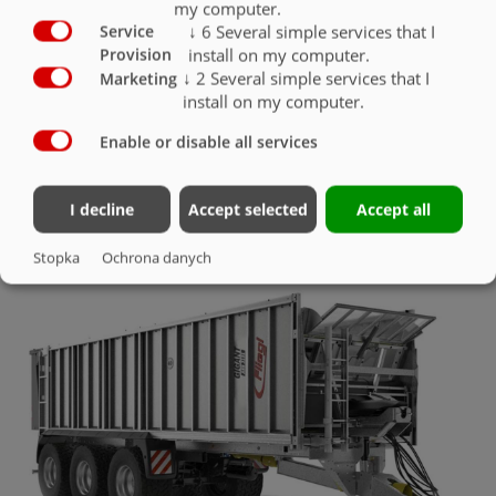
my computer.
Hydrauliczny dach składany TopLift light
O
↓
6
Several simple services that I
Service
install on my computer.
Provision
Hydrauliczny dach składany TopLift
O
↓
2
Several simple services that I
Marketing
install on my computer.
Enable or disable all services
I decline
Accept selected
Accept all
PLANDEKA ZASUWANA
Stopka
Ochrona danych