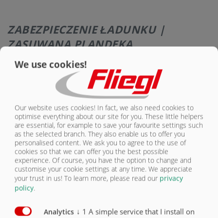
ZABEZPIECZENIE ŁADUNKU |
ZASUWANA PLANDEKA
We use cookies!
Our website uses cookies! In fact, we also need cookies to
Do łatwego i szybkiego
optimise everything about our site for you. These little helpers
przykrycia ładunku –
are essential, for example to save your favourite settings such
obsługiwane z ziemi!
as the selected branch. They also enable us to offer you
Ochrona przed wodą
personalised content. We ask you to agree to the use of
cookies so that we can offer you the best possible
experience. Of course, you have the option to change and
Wyposażenie – zabezpieczenie ładunku
Seryjnie
Opcjonalnie
customise your cookie settings at any time. We appreciate
your trust in us!
To learn more, please read our
privacy
policy
.
Plandeka zasuwana, obsługiwana z podłoża
O
Siatka zwijana Speed Cover
O
↓
1
A simple service that I install on
Analytics