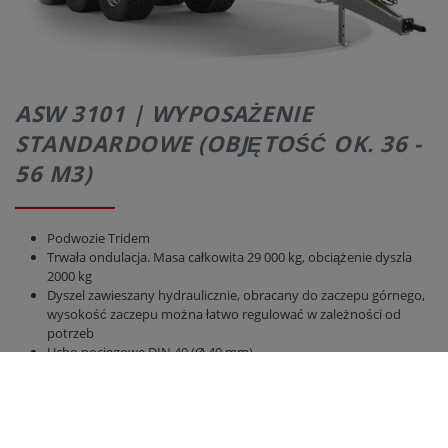
ASW 3101 | WYPOSAŻENIE
STANDARDOWE (OBJĘTOŚĆ OK. 36 -
56 M3)
Podwozie Tridem
Trwała ondulacja. Masa całkowita 29 000 kg, obciążenie dyszla
2000 kg
Dyszel zawieszany hydraulicznie, obracany do zaczepu górnego,
wysokość zaczepu można łatwo regulować w zależności od
potrzeb
Ucho pociągowe DIN 40 (Ø 40 mm)
Zamień ciało
Upuść stopę podporową
2-obwodowy hamulec pneumatyczny z ALB
Zespół osi można przesuwać mechanicznie
3 osie hamulca: środkowy sztywny, pierwszy i ostatni kierowany,