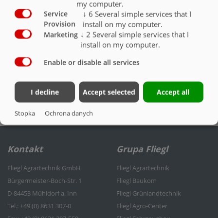
my computer.
Hydrauliczny dach składany TopLift light
O
↓
6
Several simple services that I
Service
install on my computer.
Provision
Hydrauliczny dach składany TopLift
O
↓
2
Several simple services that I
Marketing
install on my computer.
Enable or disable all services
I decline
Accept selected
Accept all
PLANDEKA ZASUWANA
Stopka
Ochrona danych
Kontakt
Grupa Fliegl
Fliegl Agrartechnik GmbH
Fliegl Agrartechnik
Bürgermeister-Boch-Str. 1
Fliegl Baukom
D-84453 Mühldorf a. Inn
Fliegl Grünlandtechnik
Tel.: +49 (0) 8631 307-0
Fliegl Agro-Center