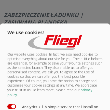
ZABEZPIECZENIE ŁADUNKU |
ZASUWANA PLANDEKA
We use cookies!
Our website uses cookies! In fact, we also need cookies to
Do łatwego i szybkiego
optimise everything about our site for you. These little helpers
przykrycia ładunku –
are essential, for example to save your favourite settings such
obsługiwane z ziemi!
as the selected branch. They also enable us to offer you
Ochrona przed wodą
personalised content. We ask you to agree to the use of
cookies so that we can offer you the best possible
experience. Of course, you have the option to change and
Wyposażenie – zabezpieczenie ładunku
Seryjnie
Opcjonalnie
customise your cookie settings at any time. We appreciate
your trust in us!
To learn more, please read our
privacy
policy
.
Plandeka zasuwana, obsługiwana z podłoża
O
Siatka zwijana Speed Cover
O
↓
1
A simple service that I install on
Analytics