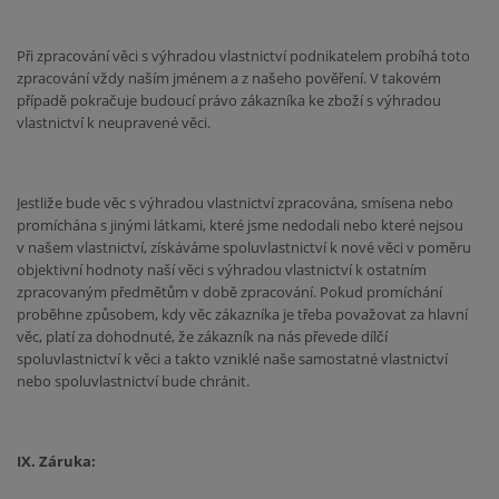
Při zpracování věci s výhradou vlastnictví podnikatelem probíhá toto
zpracování vždy naším jménem a z našeho pověření. V takovém
případě pokračuje budoucí právo zákazníka ke zboží s výhradou
vlastnictví k neupravené věci.
Jestliže bude věc s výhradou vlastnictví zpracována, smísena nebo
promíchána s jinými látkami, které jsme nedodali nebo které nejsou
v našem vlastnictví, získáváme spoluvlastnictví k nové věci v poměru
objektivní hodnoty naší věci s výhradou vlastnictví k ostatním
zpracovaným předmětům v době zpracování. Pokud promíchání
proběhne způsobem, kdy věc zákazníka je třeba považovat za hlavní
věc, platí za dohodnuté, že zákazník na nás převede dílčí
spoluvlastnictví k věci a takto vzniklé naše samostatné vlastnictví
nebo spoluvlastnictví bude chránit.
IX. Záruka: