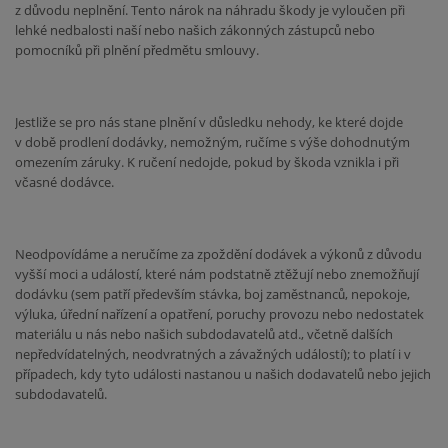
z důvodu neplnění. Tento nárok na náhradu škody je vyloučen při
lehké nedbalosti naší nebo našich zákonných zástupců nebo
pomocníků při plnění předmětu smlouvy.
Jestliže se pro nás stane plnění v důsledku nehody, ke které dojde
v době prodlení dodávky, nemožným, ručíme s výše dohodnutým
omezením záruky. K ručení nedojde, pokud by škoda vznikla i při
včasné dodávce.
Neodpovídáme a neručíme za zpoždění dodávek a výkonů z důvodu
vyšší moci a událostí, které nám podstatně ztěžují nebo znemožňují
dodávku (sem patří především stávka, boj zaměstnanců, nepokoje,
výluka, úřední nařízení a opatření, poruchy provozu nebo nedostatek
materiálu u nás nebo našich subdodavatelů atd., včetně dalších
nepředvídatelných, neodvratných a závažných událostí); to platí i v
případech, kdy tyto události nastanou u našich dodavatelů nebo jejich
subdodavatelů.