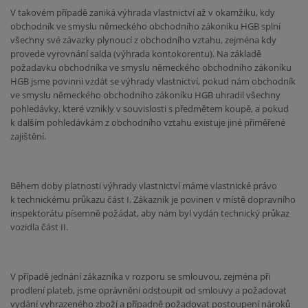
V takovém případě zaniká výhrada vlastnictví až v okamžiku, kdy
obchodník ve smyslu německého obchodního zákoníku HGB splní
všechny své závazky plynoucí z obchodního vztahu, zejména kdy
provede vyrovnání salda (výhrada kontokorentu). Na základě
požadavku obchodníka ve smyslu německého obchodního zákoníku
HGB jsme povinni vzdát se výhrady vlastnictví, pokud nám obchodník
ve smyslu německého obchodního zákoníku HGB uhradil všechny
pohledávky, které vznikly v souvislosti s předmětem koupě, a pokud
k dalším pohledávkám z obchodního vztahu existuje jiné přiměřené
zajištění.
Během doby platnosti výhrady vlastnictví máme vlastnické právo
k technickému průkazu část I. Zákazník je povinen v místě dopravního
inspektorátu písemně požádat, aby nám byl vydán technický průkaz
vozidla část II.
V případě jednání zákazníka v rozporu se smlouvou, zejména při
prodlení plateb, jsme oprávněni odstoupit od smlouvy a požadovat
vydání vyhrazeného zboží a případně požadovat postoupení nároků