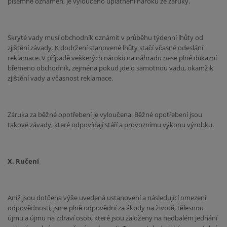
písemně oznámen, je vyloučeno uplatnění nároku ze záruky.
Skryté vady musí obchodník oznámit v průběhu týdenní lhůty od
zjištění závady. K dodržení stanovené lhůty stačí včasné odeslání
reklamace. V případě veškerých nároků na náhradu nese plné důkazní
břemeno obchodník, zejména pokud jde o samotnou vadu, okamžik
zjištění vady a včasnost reklamace.
Záruka za běžné opotřebení je vyloučena. Běžné opotřebení jsou
takové závady, které odpovídají stáří a provoznímu výkonu výrobku.
X. Ručení
Aniž jsou dotčena výše uvedená ustanovení a následující omezení
odpovědnosti, jsme plně odpovědní za škody na životě, tělesnou
újmu a újmu na zdraví osob, které jsou založeny na nedbalém jednání