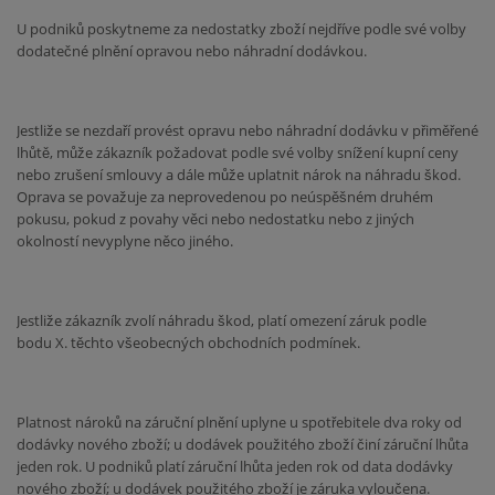
U podniků poskytneme za nedostatky zboží nejdříve podle své volby
dodatečné plnění opravou nebo náhradní dodávkou.
Jestliže se nezdaří provést opravu nebo náhradní dodávku v přiměřené
lhůtě, může zákazník požadovat podle své volby snížení kupní ceny
nebo zrušení smlouvy a dále může uplatnit nárok na náhradu škod.
Oprava se považuje za neprovedenou po neúspěšném druhém
pokusu, pokud z povahy věci nebo nedostatku nebo z jiných
okolností nevyplyne něco jiného.
Jestliže zákazník zvolí náhradu škod, platí omezení záruk podle
bodu X. těchto všeobecných obchodních podmínek.
Platnost nároků na záruční plnění uplyne u spotřebitele dva roky od
dodávky nového zboží; u dodávek použitého zboží činí záruční lhůta
jeden rok. U podniků platí záruční lhůta jeden rok od data dodávky
nového zboží; u dodávek použitého zboží je záruka vyloučena.