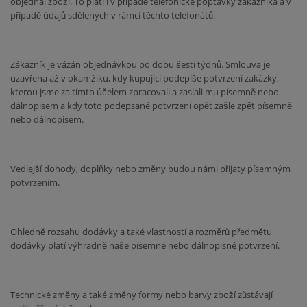
objednal zboží. To platí i v případě telefonické poptávky zákazníka a v
případě údajů sdělených v rámci těchto telefonátů.
Zákazník je vázán objednávkou po dobu šesti týdnů. Smlouva je
uzavřena až v okamžiku, kdy kupující podepíše potvrzení zakázky,
kterou jsme za tímto účelem zpracovali a zaslali mu písemně nebo
dálnopisem a kdy toto podepsané potvrzení opět zašle zpět písemně
nebo dálnopisem.
Vedlejší dohody, doplňky nebo změny budou námi přijaty písemným
potvrzením.
Ohledně rozsahu dodávky a také vlastností a rozměrů předmětu
dodávky platí výhradně naše písemné nebo dálnopisné potvrzení.
Technické změny a také změny formy nebo barvy zboží zůstávají