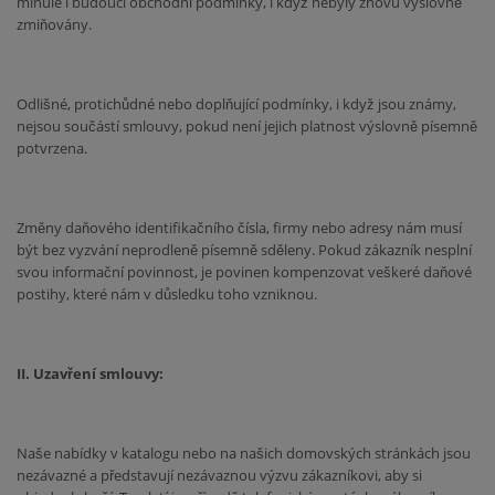
minulé i budoucí obchodní podmínky, i když nebyly znovu výslovně
zmiňovány.
Odlišné, protichůdné nebo doplňující podmínky, i když jsou známy,
nejsou součástí smlouvy, pokud není jejich platnost výslovně písemně
potvrzena.
Změny daňového identifikačního čísla, firmy nebo adresy nám musí
být bez vyzvání neprodleně písemně sděleny. Pokud zákazník nesplní
svou informační povinnost, je povinen kompenzovat veškeré daňové
postihy, které nám v důsledku toho vzniknou.
II. Uzavření smlouvy:
Naše nabídky v katalogu nebo na našich domovských stránkách jsou
nezávazné a představují nezávaznou výzvu zákazníkovi, aby si