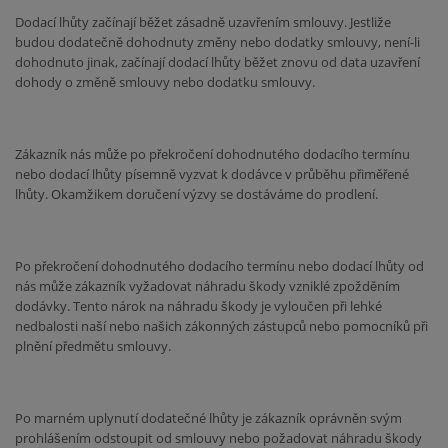
Dodací lhůty začínají běžet zásadně uzavřením smlouvy. Jestliže
budou dodatečně dohodnuty změny nebo dodatky smlouvy, není-li
dohodnuto jinak, začínají dodací lhůty běžet znovu od data uzavření
dohody o změně smlouvy nebo dodatku smlouvy.
Zákazník nás může po překročení dohodnutého dodacího termínu
nebo dodací lhůty písemně vyzvat k dodávce v průběhu přiměřené
lhůty. Okamžikem doručení výzvy se dostáváme do prodlení.
Po překročení dohodnutého dodacího termínu nebo dodací lhůty od
nás může zákazník vyžadovat náhradu škody vzniklé zpožděním
dodávky. Tento nárok na náhradu škody je vyloučen při lehké
nedbalosti naší nebo našich zákonných zástupců nebo pomocníků při
plnění předmětu smlouvy.
Po marném uplynutí dodatečné lhůty je zákazník oprávněn svým
prohlášením odstoupit od smlouvy nebo požadovat náhradu škody