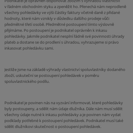
Podnikatel je oprávněn disponovat zbožím s výhradou vlastnictví
v řádném obchodním styku a zpeněžit ho. Přenechá nám neprodleně
všechny pohledávky ve výši částky faktury včetně daně z přidané
hodnoty, které nám vznikly v důsledku dalšího prodeje vůči
předmětné třetí osobě. Předmětné postoupení tímto výslovně
přijímáme. Po postoupení je podnikatel oprávněn k inkasu
pohledávky. Jakmile podnikatel nesplní řádně své povinnosti úhrady
plateb a dostane se do prodlení s úhradou, vyhrazujeme si právo
inkasovat pohledávku sami.
Jestliže jsme na základě výhrady vlastnictví spoluvlastníky dodaného
zboží, uskuteční se postoupení pohledávek v poměru
spoluvlastnického podílu.
Podnikatel je povinen nás na vyzvání informovat, které pohledávky
byly postoupeny, a sdělit nám údaje dlužníka. Dále nám musí sdělit
všechny údaje nutné k inkasu pohledávky a je povinen nám vydat
podklady potřebné k postoupení pohledávek. Podnikatel musí také
sdělit dlužníkovi skutečnost o postoupení pohledávek.