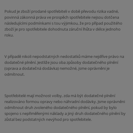
Pokud je zboží prodané spotřebiteli v době převodu rizika vadné,
povinná zákonná práva ve prospěch spotřebitele nejsou dotčena
následujícími podmínkami s tou výjimkou, že pro případ použitého
zboží je pro spotřebitele dohodnuta záruční lhůta v délce jednoho
roku.
V případě nikoli nepodstatných nedostatků máme nejdříve právo na
dodatečné plnění. Jestliže jsou oba způsoby dodatečného plnění
(oprava a dodatečná dodávka) nemožné, jsme oprávněni je
odmítnout.
Spotřebitelé mají možnost volby, zda má být dodatečné plnění
realizováno formou opravy nebo náhradní dodávky. Jsme oprávněni
odmítnout druh zvoleného dodatečného plnění, pokud by bylo
spojeno s nepřiměřenými náklady a jiný druh dodatečného plnění by
zůstal bez podstatných nevýhod pro spotřebitele.