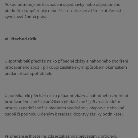
Pokud potřebujeme k označení objednávky nebo objednaného
předmětu koupě znaky nebo číslice, nelze jen z této skutečnosti
vyvozovat žádná práva.
VI. Přechod rizik:
U spotřebitelů přechází riziko případné zkázy a náhodného zhoršení
prodávaného zboží i při koupi zasilatelským způsobem okamžikem
předání zboží spotřebiteli.
U podnikatelů přechází riziko případné zkázy a náhodného zhoršení
prodávaného zboží okamžikem předání zboží; při zasilatelském
prodeji expedicí zboží a předáním speditérovi, přepravci nebo jiné
osobě či podniku určeným k realizaci dopravy zásilky podnikateli.
Při předání je lhostejné, zda je zákazník s převzetím v prodlení.