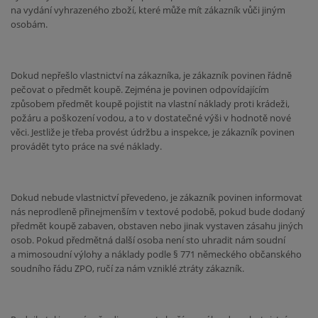
na vydání vyhrazeného zboží, které může mít zákazník vůči jiným
osobám.
Dokud nepřešlo vlastnictví na zákazníka, je zákazník povinen řádně
pečovat o předmět koupě. Zejména je povinen odpovídajícím
způsobem předmět koupě pojistit na vlastní náklady proti krádeži,
požáru a poškození vodou, a to v dostatečné výši v hodnotě nové
věci. Jestliže je třeba provést údržbu a inspekce, je zákazník povinen
provádět tyto práce na své náklady.
Dokud nebude vlastnictví převedeno, je zákazník povinen informovat
nás neprodleně přinejmenším v textové podobě, pokud bude dodaný
předmět koupě zabaven, obstaven nebo jinak vystaven zásahu jiných
osob. Pokud předmětná další osoba není sto uhradit nám soudní
a mimosoudní výlohy a náklady podle § 771 německého občanského
soudního řádu ZPO, ručí za nám vzniklé ztráty zákazník.