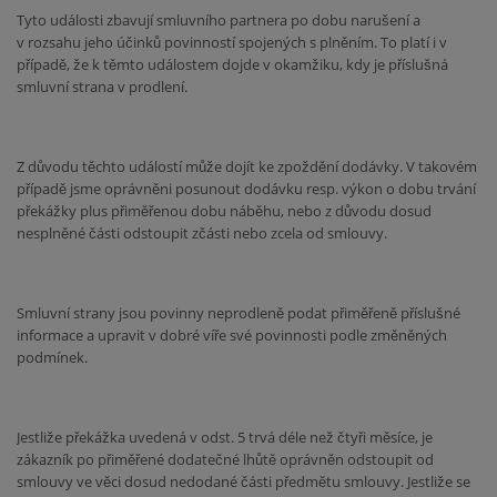
Tyto události zbavují smluvního partnera po dobu narušení a
v rozsahu jeho účinků povinností spojených s plněním. To platí i v
případě, že k těmto událostem dojde v okamžiku, kdy je příslušná
smluvní strana v prodlení.
Z důvodu těchto událostí může dojít ke zpoždění dodávky. V takovém
případě jsme oprávněni posunout dodávku resp. výkon o dobu trvání
překážky plus přiměřenou dobu náběhu, nebo z důvodu dosud
nesplněné části odstoupit zčásti nebo zcela od smlouvy.
Smluvní strany jsou povinny neprodleně podat přiměřeně příslušné
informace a upravit v dobré víře své povinnosti podle změněných
podmínek.
Jestliže překážka uvedená v odst. 5 trvá déle než čtyři měsíce, je
zákazník po přiměřené dodatečné lhůtě oprávněn odstoupit od
smlouvy ve věci dosud nedodané části předmětu smlouvy. Jestliže se