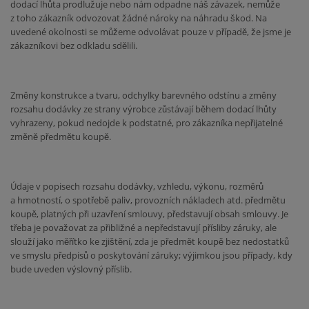
dodací lhůta prodlužuje nebo nám odpadne náš závazek, nemůže
z toho zákazník odvozovat žádné nároky na náhradu škod. Na
uvedené okolnosti se můžeme odvolávat pouze v případě, že jsme je
zákazníkovi bez odkladu sdělili.
Změny konstrukce a tvaru, odchylky barevného odstínu a změny
rozsahu dodávky ze strany výrobce zůstávají během dodací lhůty
vyhrazeny, pokud nedojde k podstatné, pro zákazníka nepřijatelné
změně předmětu koupě.
Údaje v popisech rozsahu dodávky, vzhledu, výkonu, rozměrů
a hmotností, o spotřebě paliv, provozních nákladech atd. předmětu
koupě, platných při uzavření smlouvy, představují obsah smlouvy. Je
třeba je považovat za přibližné a nepředstavují přísliby záruky, ale
slouží jako měřítko ke zjištění, zda je předmět koupě bez nedostatků
ve smyslu předpisů o poskytování záruky; výjimkou jsou případy, kdy
bude uveden výslovný příslib.