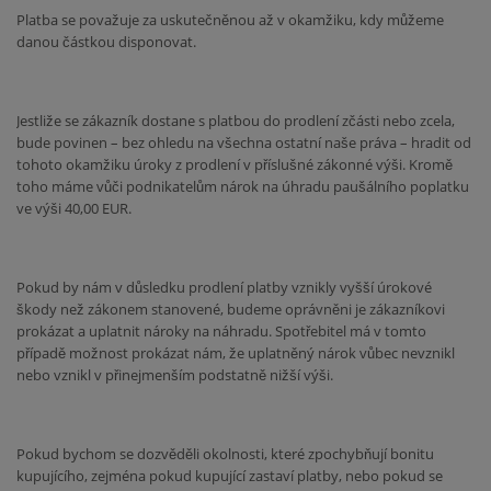
Platba se považuje za uskutečněnou až v okamžiku, kdy můžeme
danou částkou disponovat.
Jestliže se zákazník dostane s platbou do prodlení zčásti nebo zcela,
bude povinen – bez ohledu na všechna ostatní naše práva – hradit od
tohoto okamžiku úroky z prodlení v příslušné zákonné výši. Kromě
toho máme vůči podnikatelům nárok na úhradu paušálního poplatku
ve výši 40,00 EUR.
Pokud by nám v důsledku prodlení platby vznikly vyšší úrokové
škody než zákonem stanovené, budeme oprávněni je zákazníkovi
prokázat a uplatnit nároky na náhradu. Spotřebitel má v tomto
případě možnost prokázat nám, že uplatněný nárok vůbec nevznikl
nebo vznikl v přinejmenším podstatně nižší výši.
Pokud bychom se dozvěděli okolnosti, které zpochybňují bonitu
kupujícího, zejména pokud kupující zastaví platby, nebo pokud se