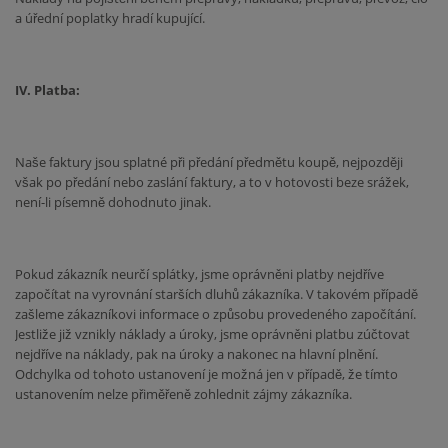
a úřední poplatky hradí kupující.
IV. Platba:
Naše faktury jsou splatné při předání předmětu koupě, nejpozději
však po předání nebo zaslání faktury, a to v hotovosti beze srážek,
není-li písemně dohodnuto jinak.
Pokud zákazník neurčí splátky, jsme oprávněni platby nejdříve
započítat na vyrovnání starších dluhů zákazníka. V takovém případě
zašleme zákazníkovi informace o způsobu provedeného započítání.
Jestliže již vznikly náklady a úroky, jsme oprávněni platbu zúčtovat
nejdříve na náklady, pak na úroky a nakonec na hlavní plnění.
Odchylka od tohoto ustanovení je možná jen v případě, že tímto
ustanovením nelze přiměřeně zohlednit zájmy zákazníka.