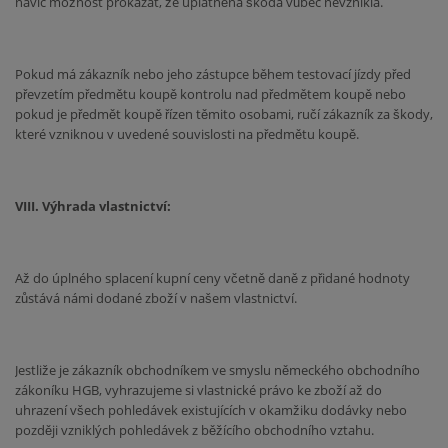
navíc možnost prokázat, že uplatněná škoda vůbec nevznikla.
Pokud má zákazník nebo jeho zástupce během testovací jízdy před
převzetím předmětu koupě kontrolu nad předmětem koupě nebo
pokud je předmět koupě řízen těmito osobami, ručí zákazník za škody,
které vzniknou v uvedené souvislosti na předmětu koupě.
VIII. Výhrada vlastnictví:
Až do úplného splacení kupní ceny včetně daně z přidané hodnoty
zůstává námi dodané zboží v našem vlastnictví.
Jestliže je zákazník obchodníkem ve smyslu německého obchodního
zákoníku HGB, vyhrazujeme si vlastnické právo ke zboží až do
uhrazení všech pohledávek existujících v okamžiku dodávky nebo
později vzniklých pohledávek z běžícího obchodního vztahu.