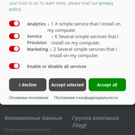
(диаметр 51 мм), категория 4, только для
your trust in us!
To learn more, please read our
privacy
экспорта
O
policy
.
Опора
X
↓
1
A simple service that I install on
Analytics
my computer.
Гидравлическая опора
O
↓
6
Several simple services that I
Service
install on my computer.
Provision
Опора
O
↓
2
Several simple services that I
Marketing
install on my computer.
Enable or disable all services
ПРИЦЕПНОЕ УСТРОЙСТВО
I decline
Accept selected
Accept all
Основные положения
Положения о конфиденциальности
Контактные данные
Группа компаний
Fliegl
Fliegl Agrartechnik GmbH