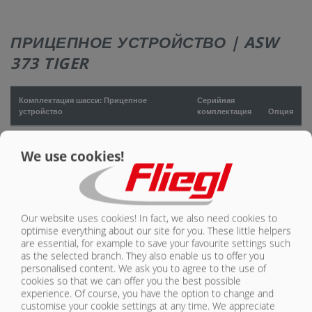
КОНТАКТЫ
ПРИЦЕПНОЕ УСТРОЙСТВО | ASW
373 TIGER
Комплектация шасси: Прицепное
Серийная
устройство
комплектация
Опция
Дышло с гидравлической амортизацией,
поворотное, для верхней и нижней сцепки
X
We use cookies!
Сцепная петля DIN 40 (диаметр 40 мм)
X
Сцепной шар K80 (диаметр 80 мм)
O
Our website uses cookies! In fact, we also need cookies to
optimise everything about our site for you. These little helpers
Piton-Fix (только для экспорта)
O
are essential, for example to save your favourite settings such
as the selected branch. They also enable us to offer you
Поворотная сцепная петля 50 мм (диаметр
personalised content. We ask you to agree to the use of
50 мм), только для экспорта
O
cookies so that we can offer you the best possible
experience. Of course, you have the option to change and
customise your cookie settings at any time. We appreciate
Сцепная петля с поворотным ушком