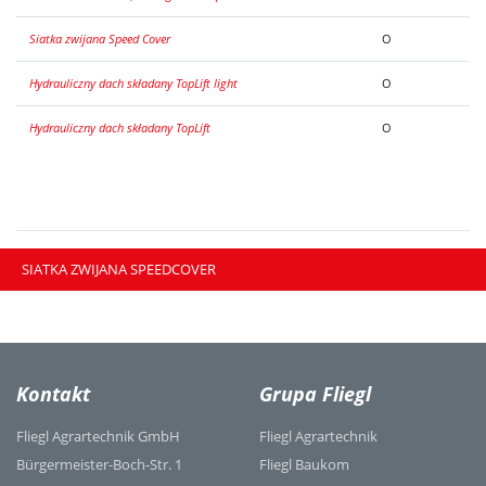
Siatka zwijana Speed Cover
O
Hydrauliczny dach składany TopLift light
O
Hydrauliczny dach składany TopLift
O
SIATKA ZWIJANA SPEEDCOVER
Kontakt
Grupa Fliegl
Fliegl Agrartechnik GmbH
Fliegl Agrartechnik
Bürgermeister-Boch-Str. 1
Fliegl Baukom