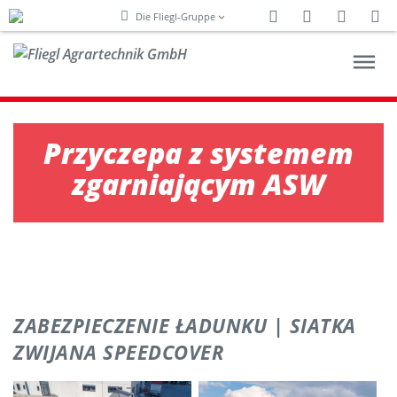
Facebook
Twitter
Youtu
In
Die Fliegl-Gruppe
Przyczepa z systemem
zgarniającym ASW
PRODUKTY
USŁUGI
KARIERA
ZABEZPIECZENIE ŁADUNKU | SIATKA
PRZEDSIĘBIORSTWO
ZWIJANA SPEEDCOVER
KONTAKT