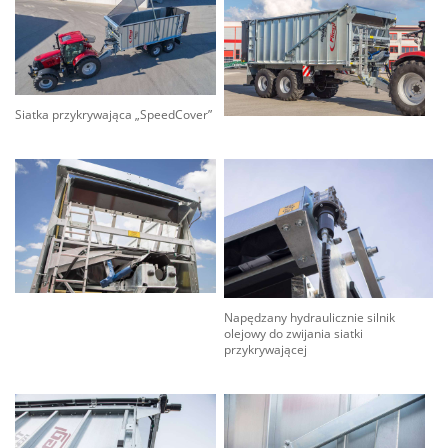
Siatka przykrywająca „SpeedCover”
Napędzany hydraulicznie silnik
olejowy do zwijania siatki
przykrywającej