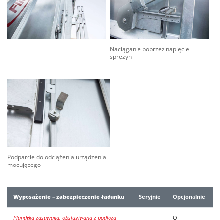
Naciąganie poprzez napięcie
sprężyn
Podparcie do odciążenia urządzenia
mocującego
Wyposażenie – zabezpieczenie ładunku
Seryjnie
Opcjonalnie
Plandeka zasuwana, obsługiwana z podłoża
O