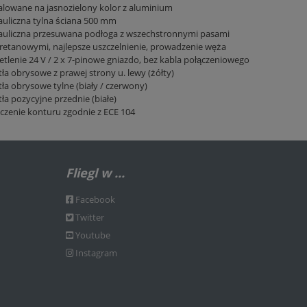
lowane na jasnozielony kolor z aluminium
uliczna tylna ściana 500 mm
auliczna przesuwana podłoga z wszechstronnymi pasami
retanowymi, najlepsze uszczelnienie, prowadzenie węża
tlenie 24 V / 2 x 7-pinowe gniazdo, bez kabla połączeniowego
ła obrysowe z prawej strony u. lewy (żółty)
ła obrysowe tylne (biały / czerwony)
ła pozycyjne przednie (białe)
czenie konturu zgodnie z ECE 104
Fliegl w ...
Facebook
Twitter
Youtube
Instagram