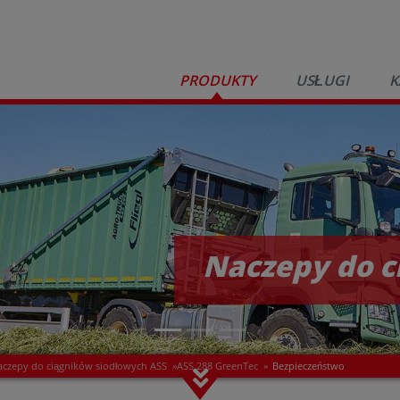
PRODUKTY
USŁUGI
K
Naczepy do c
aczepy do ciągników siodłowych ASS
»
ASS 288 GreenTec
»
Bezpieczeństwo