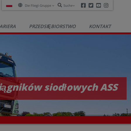
Facebook
Twitter
Youtube
Instagra
Die Fliegl-Gruppe
Suche
ARIERA
PRZEDSIĘBIORSTWO
KONTAKT
iągników siodłowych ASS