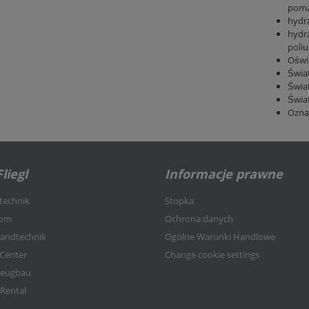
poma
hydra
hydr
poliu
Oświe
Świat
Świat
Świat
Ozna
liegl
Informacje prawne
rtechnik
Stopka
kom
Ochrona danych
nlandtechnik
Ogólne Warunki Handlowe
-Center
Change cookie settings
rzeugbau
 Rental