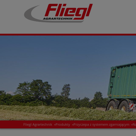
Fliegl Agrartechnik
»
Produkty
»
Przyczepa z systemem zgarniającym
»
N