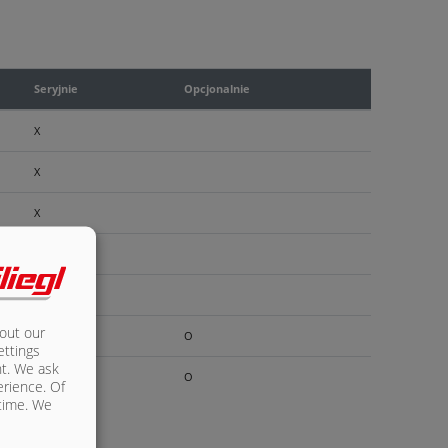
Seryjnie
Opcjonalnie
X
X
X
X
X
bout our
O
ettings
nt. We ask
O
erience. Of
 time. We