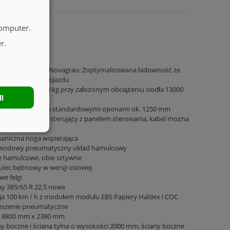
computer.
r.
ozie malowane Novagrau: Zoptymalizowana ładowność ze
egrowaną ramą pojazdu
całkowita 31000 kg przy założonym obciążeniu siodła 13000
ll
kość siodełka ze standardowymi oponami ok. 1250 mm
ierunkowy blok sterujący z panelem sterowania, kabel można
elić
aniczna noga wspierająca
wodowy pneumatyczny układ hamulcowy
ie hamulcowe, obie sztywne
lec bębnowy w wersji osiowej
we felgi
y 385/65 R 22,5 nowe
ja 100 km / h z modułem modułu EBS Papiery Haldex i COC
eszenie pneumatyczne
 8800 mm x 2380 mm
y boczne i ściana tylna o wysokości 2000 mm, ściany boczne