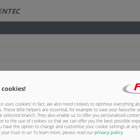
ENTEC
 cookies!
e uses cookies! In fact, we also need cookies to optimise everything a
u. These little helpers are essential, for example to save your favourite s
e selected branch. They also enable us to offer you personalised conte
ee to the use of cookies so that we can offer you the best possible exp
u have the option to change and customise your cookie settings at any
your trust in us!
To learn more, please read our
privacy policy
.