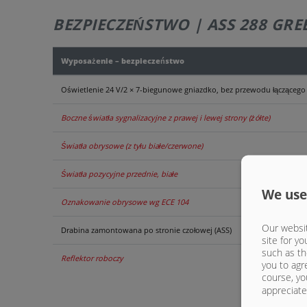
BEZPIECZEŃSTWO | ASS 288 GRE
Wyposażenie – bezpieczeństwo
Oświetlenie 24 V/2 × 7-biegunowe gniazdko, bez przewodu łączącego
Boczne światła sygnalizacyjne z prawej i lewej strony (żółte)
Światła obrysowe (z tyłu białe/czerwone)
Światła pozycyjne przednie, białe
We use
Oznakowanie obrysowe wg ECE 104
Our websit
Drabina zamontowana po stronie czołowej (ASS)
site for yo
such as th
Reflektor roboczy
you to agr
course, yo
appreciate 