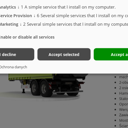
↓
1
A simple service that I install on my computer.
Analytics
↓
6
Several simple services that I install on my 
Service Provision
EPA ZSUNIĘTA ASS 288 GREENTEC
↓
2
Several simple services that I install on my compute
Marketing
Enable or disable all services
Podw
zint
Masa 
I decline
Accept selected
Accept a
kg
Wyso
Dwuk
Ochrona danych
oddzi
mech
2-ob
2 os
Hamu
Stalo
Opon
Wers
Zawi
Most
Ścian