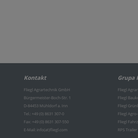
Kontakt
Grupa F
Fliegl Agrartechnik GmbH
Fliegl Agra
Bürgermeister-Boch-Str. 1
Fliegl Bau
D-84453 Mühldorf a. Inn
Fliegl Grü
Tel.: +49 (0) 8631 307-0
Fliegl Agro
Fax: +49 (0) 8631 307-550
Fliegl Fah
E-Mail: info(at)fliegl.com
RPS Trailer