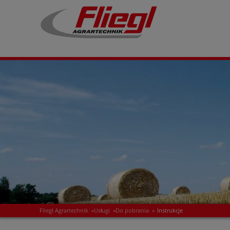
Fliegl Agrartechnik
»
Usługi
»
Do pobrania
»
Instrukcje