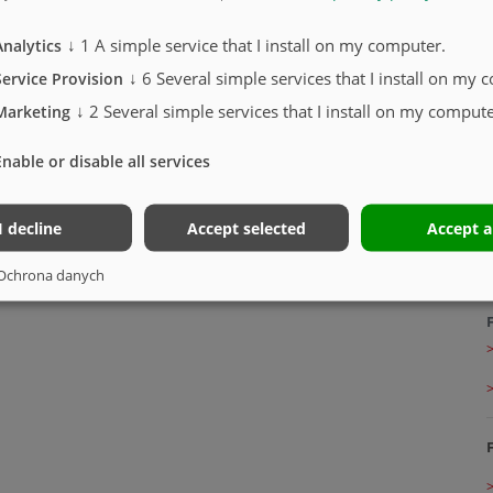
↓
1
A simple service that I install on my computer.
Analytics
↓
6
Several simple services that I install on my 
Service Provision
↓
2
Several simple services that I install on my compute
Marketing
Enable or disable all services
I decline
Accept selected
Accept a
>
Ochrona danych
>