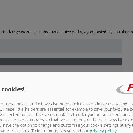
ii. Dlatego ważne jest, aby zawsze mieć pod ręką odpowiednią instrukcję obs
nsportowe
 cookies!
wicą
e uses cookies! In fact, we also need cookies to optimise everything a
u. These little helpers are essential, for example to save your favourite s
e selected branch. They also enable us to offer you personalised conte
ee to the use of cookies so that we can offer you the best possible exp
u have the option to change and customise your cookie settings at any
your trust in us!
To learn more, please read our
privacy policy
.