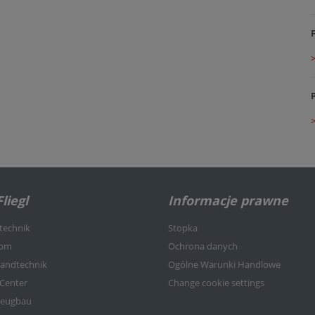
>
liegl
Informacje prawne
rtechnik
Stopka
kom
Ochrona danych
nlandtechnik
Ogólne Warunki Handlowe
-Center
Change cookie settings
rzeugbau