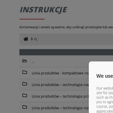
INSTRUKCJE
Konserwacja i serwis są ważne, aby uniknąć przestojów lub awar
PL
..
Linia produktów - kompaktowe rozwiązania tra
We use
Linia produktów – technologia nawożenia gnojo
Our websit
site for yo
Linia produktów – technologia przeładunkowa
such as th
you to agr
course, yo
Linia produktów – technologia rozrzucania
appreciate 