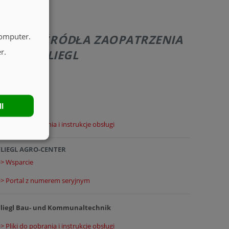
computer.
DALSZE ŹRÓDŁA ZAOPATRZENIA
r.
GRUPY FLIEGL
Zapytania o:
ll
FLIEGL TRAILER
> Pliki do pobrania i instrukcje obsługi
FLIEGL AGRO-CENTER
>> Wsparcie
>> Portal z numerem seryjnym
Fliegl Bau- und Kommunaltechnik
> Pliki do pobrania i instrukcje obsługi