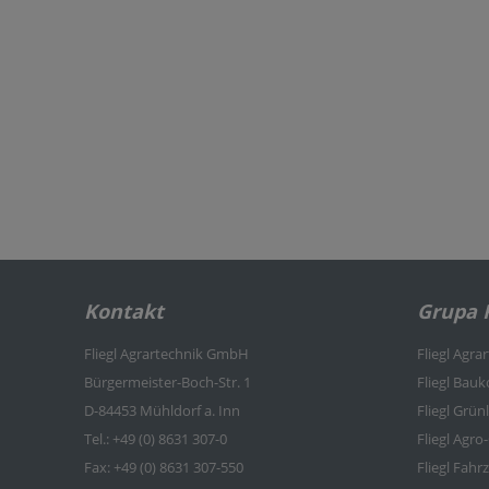
Kontakt
Grupa F
Fliegl Agrartechnik GmbH
Fliegl Agra
Bürgermeister-Boch-Str. 1
Fliegl Bau
D-84453 Mühldorf a. Inn
Fliegl Grü
Tel.: +49 (0) 8631 307-0
Fliegl Agro
Fax: +49 (0) 8631 307-550
Fliegl Fah