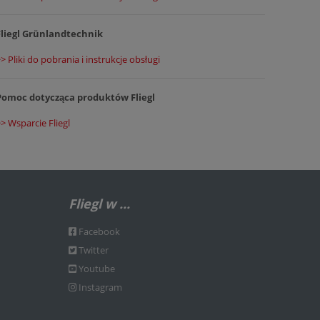
Fliegl Grünlandtechnik
> Pliki do pobrania i instrukcje obsługi
Pomoc dotycząca produktów Fliegl
>> Wsparcie Fliegl
Fliegl w ...
Facebook
Twitter
Youtube
Instagram