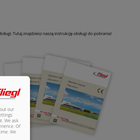
ługi. Tutaj znajdziesz naszą instrukcję obsługi do pobrania!
bout our
ettings
nt. We ask
erience. Of
 time. We