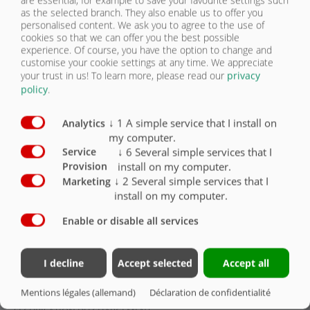
RETOUR
as the selected branch. They also enable us to offer you
personalised content. We ask you to agree to the use of
NOUS
cookies so that we can offer you the best possible
CONTACTER
experience. Of course, you have the option to change and
customise your cookie settings at any time. We appreciate
your trust in us!
To learn more, please read our
privacy
ASS 388
policy
.
VUE D’ENSEMBLE
↓
1
A simple service that I install on
Analytics
SEMI-REMORQUE À FOND POUSSANT
my computer.
VUE D’ENSEMBLE
ASS 388
↓
6
Several simple services that I
Service
install on my computer.
Provision
↓
2
Several simple services that I
CHÂSSIS
Marketing
install on my computer.
PNEUMATIQUES
Enable or disable all services
CAISSE
I decline
Accept selected
Accept all
SÉCURITÉ
Mentions légales (allemand)
Déclaration de confidentialité