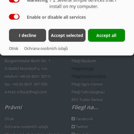
Marketing
install on my computer.
OSVĚTLENÍ + PODJEZDOVÁ ZÁBRANA
Enable or disable all services
I decline
Accept selected
Accept all
Kontakt
Fliegl Group
Otisk
Ochrana osobních údajů
Fliegl Agrartechnik GmbH
Fliegl Agrartechnik
Bürgermeister-Boch-Str. 1
Fliegl Baukom
D-84453 Mühldorf a. Inn
Fliegl Energy
telefon: +49 (0) 8631 307-0
Fliegl Dosiertechnik
f
ax: +49 (0) 8631 307-550
Fliegl Agro-Center
e
-Mail: info(at)fliegl.com
Fliegl Fahrzeugbau
RPS Trailer Rental
Právní
Fliegl na...
Otisk
Facebook
Ochrana osobních údajů
Twitter