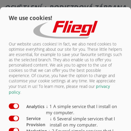
KONTAKT
OSVĚTLENÍ + PODJEZDOVÁ ZÁBRANA
We use cookies!
Vybavení – bezpečnost
Sériově
Volitelně
Osvětlení LED 12 V 7pólová zástrčka
X
Our website uses cookies! In fact, we also need cookies to
Sada svítidel LED – pouze ve spojení s ochranným
optimise everything about our site for you. These little helpers
balíčkem
O
are essential, for example to save your favourite settings such
as the selected branch. They also enable us to offer you
Ochranný balíček
O
personalised content. We ask you to agree to the use of
cookies so that we can offer you the best possible
experience. Of course, you have the option to change and
Podjezdová zábrana mechanická, sklopná
customise your cookie settings at any time. We appreciate
your trust in us!
To learn more, please read our
privacy
Podjezdová zábrana tuhá
X
policy
.
Hydraulická sklápěcí podjezdová zábrana
O
↓
1
A simple service that I install on
Analytics
my computer.
↓
6
Several simple services that I
Service
install on my computer.
Provision
↓
2
Several simple services that I